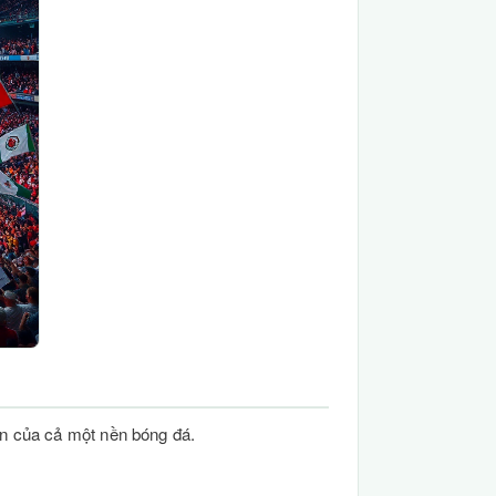
ện của cả một nền bóng đá.