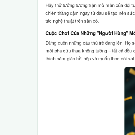
Hãy thử tưởng tượng trận mở màn của đội tuyể
chiến thắng đậm ngay từ đầu sẽ tạo nên sức 
tác nghệ thuật trên sân cỏ.
Cuộc Chơi Của Những "Người Hùng" M
Đừng quên những cầu thủ trẻ đang lên. Họ sẽ
một pha cứu thua không tưởng – tất cả đều có
thích cảm giác hồi hộp và muốn theo dõi sát