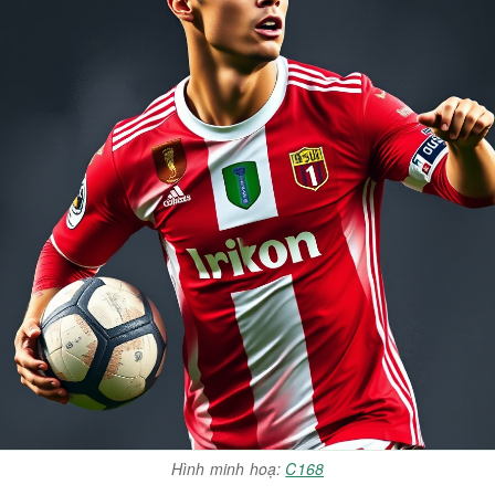
Hình minh hoạ:
C168