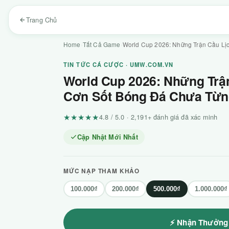
Trang Chủ
Home
›
Tất Cả Game
›
World Cup 2026: Những Trận Cầu Lị
TIN TỨC CÁ CƯỢC · UMW.COM.VN
World Cup 2026: Những Trậ
Cơn Sốt Bóng Đá Chưa Từn
★★★★★
4.8 / 5.0 · 2,191+ đánh giá đã xác minh
Cập Nhật Mới Nhất
MỨC NẠP THAM KHẢO
100.000₫
200.000₫
500.000₫
1.000.000₫
⚡ Nhận Thưởng