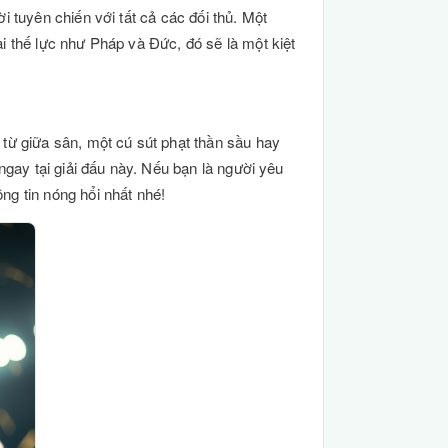
 tuyên chiến với tất cả các đối thủ. Một
i thế lực như Pháp và Đức, đó sẽ là một kiệt
từ giữa sân, một cú sút phạt thần sầu hay
ngay tại giải đấu này. Nếu bạn là người yêu
ng tin nóng hổi nhất nhé!