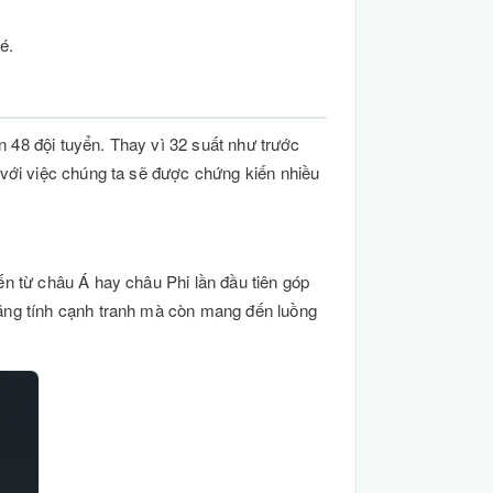
é.
ên 48 đội tuyển. Thay vì 32 suất như trước
 với việc chúng ta sẽ được chứng kiến nhiều
ến từ châu Á hay châu Phi lần đầu tiên góp
tăng tính cạnh tranh mà còn mang đến luồng