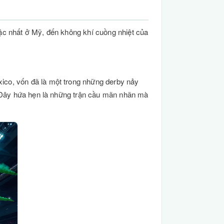
bậc nhất ở Mỹ, đến không khí cuồng nhiệt của
ico, vốn đã là một trong những derby nảy
ế. Đây hứa hẹn là những trận cầu mãn nhãn mà