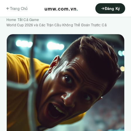
umw.com.vn
.
Trang Chủ
Đăng Ký
Home
›
Tất Cả Game
›
World Cup 2026 và Các Trận Cầu Không Thể Đoán Trước: Cả