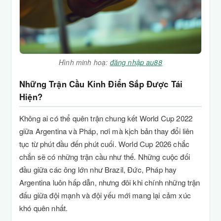
Hình minh hoạ:
đăng nhập au88
Những Trận Cầu Kinh Điển Sắp Được Tái
Hiện?
Không ai có thể quên trận chung kết World Cup 2022
giữa Argentina và Pháp, nơi mà kịch bản thay đổi liên
tục từ phút đầu đến phút cuối. World Cup 2026 chắc
chắn sẽ có những trận cầu như thế. Những cuộc đối
đầu giữa các ông lớn như Brazil, Đức, Pháp hay
Argentina luôn hấp dẫn, nhưng đôi khi chính những trận
đấu giữa đội mạnh và đội yếu mới mang lại cảm xúc
khó quên nhất.