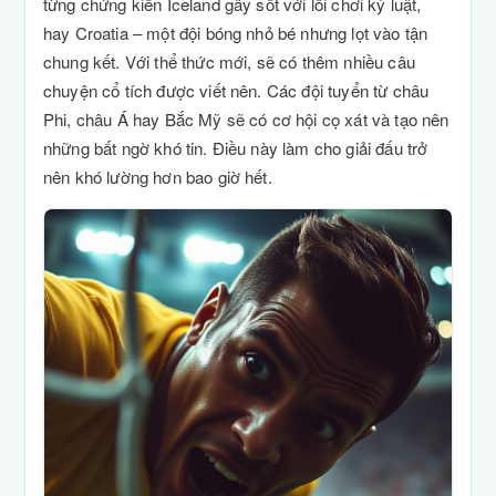
từng chứng kiến Iceland gây sốt với lối chơi kỷ luật,
hay Croatia – một đội bóng nhỏ bé nhưng lọt vào tận
chung kết. Với thể thức mới, sẽ có thêm nhiều câu
chuyện cổ tích được viết nên. Các đội tuyển từ châu
Phi, châu Á hay Bắc Mỹ sẽ có cơ hội cọ xát và tạo nên
những bất ngờ khó tin. Điều này làm cho giải đấu trở
nên khó lường hơn bao giờ hết.