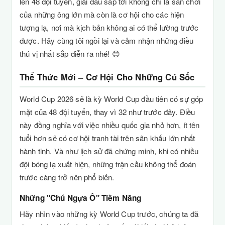
lên 48 đội tuyển, giải đấu sắp tới không chỉ là sân chơi
của những ông lớn mà còn là cơ hội cho các hiện
tượng lạ, nơi mà kịch bản không ai có thể lường trước
được. Hãy cùng tôi ngồi lại và cảm nhận những điều
thú vị nhất sắp diễn ra nhé! 😊
Thể Thức Mới – Cơ Hội Cho Những Cú Sốc
World Cup 2026 sẽ là kỳ World Cup đầu tiên có sự góp
mặt của 48 đội tuyển, thay vì 32 như trước đây. Điều
này đồng nghĩa với việc nhiều quốc gia nhỏ hơn, ít tên
tuổi hơn sẽ có cơ hội tranh tài trên sân khấu lớn nhất
hành tinh. Và như lịch sử đã chứng minh, khi có nhiều
đội bóng lạ xuất hiện, những trận cầu không thể đoán
trước càng trở nên phổ biến.
Những "Chú Ngựa Ô" Tiềm Năng
Hãy nhìn vào những kỳ World Cup trước, chúng ta đã