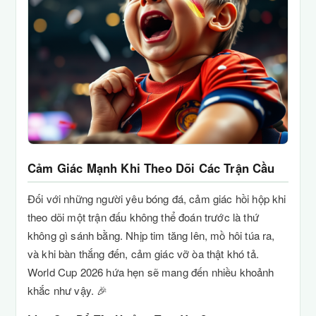
Cảm Giác Mạnh Khi Theo Dõi Các Trận Cầu
Đối với những người yêu bóng đá, cảm giác hồi hộp khi
theo dõi một trận đấu không thể đoán trước là thứ
không gì sánh bằng. Nhịp tim tăng lên, mồ hôi túa ra,
và khi bàn thắng đến, cảm giác vỡ òa thật khó tả.
World Cup 2026 hứa hẹn sẽ mang đến nhiều khoảnh
khắc như vậy. 🎉