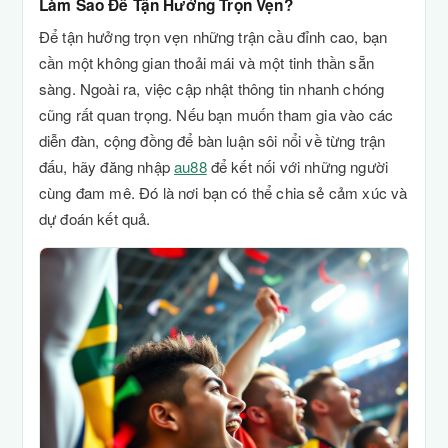
Làm Sao Để Tận Hưởng Trọn Vẹn?
Để tận hưởng trọn vẹn những trận cầu đỉnh cao, bạn
cần một không gian thoải mái và một tinh thần sẵn
sàng. Ngoài ra, việc cập nhật thông tin nhanh chóng
cũng rất quan trọng. Nếu bạn muốn tham gia vào các
diễn đàn, cộng đồng để bàn luận sôi nổi về từng trận
đấu, hãy đăng nhập
au88
để kết nối với những người
cùng đam mê. Đó là nơi bạn có thể chia sẻ cảm xúc và
dự đoán kết quả.