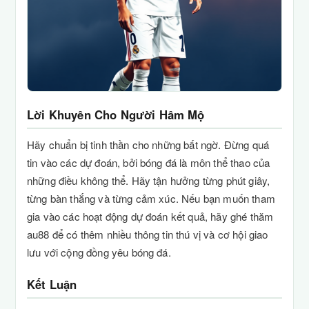
Lời Khuyên Cho Người Hâm Mộ
Hãy chuẩn bị tinh thần cho những bất ngờ. Đừng quá
tin vào các dự đoán, bởi bóng đá là môn thể thao của
những điều không thể. Hãy tận hưởng từng phút giây,
từng bàn thắng và từng cảm xúc. Nếu bạn muốn tham
gia vào các hoạt động dự đoán kết quả, hãy ghé thăm
au88 để có thêm nhiều thông tin thú vị và cơ hội giao
lưu với cộng đồng yêu bóng đá.
Kết Luận