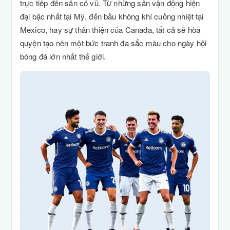
trực tiếp đến sân cổ vũ. Từ những sân vận động hiện
đại bậc nhất tại Mỹ, đến bầu không khí cuồng nhiệt tại
Mexico, hay sự thân thiện của Canada, tất cả sẽ hòa
quyện tạo nên một bức tranh đa sắc màu cho ngày hội
bóng đá lớn nhất thế giới.