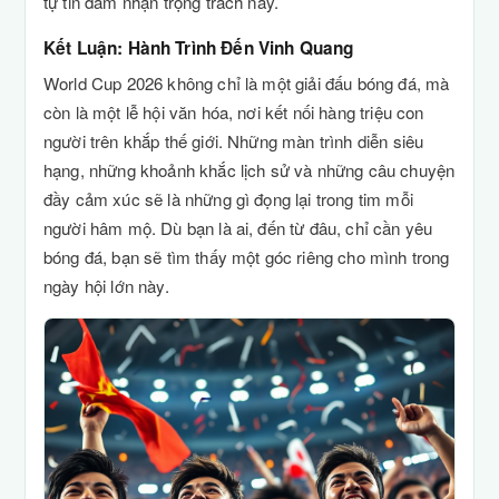
tự tin đảm nhận trọng trách này.
Kết Luận: Hành Trình Đến Vinh Quang
World Cup 2026 không chỉ là một giải đấu bóng đá, mà
còn là một lễ hội văn hóa, nơi kết nối hàng triệu con
người trên khắp thế giới. Những màn trình diễn siêu
hạng, những khoảnh khắc lịch sử và những câu chuyện
đầy cảm xúc sẽ là những gì đọng lại trong tim mỗi
người hâm mộ. Dù bạn là ai, đến từ đâu, chỉ cần yêu
bóng đá, bạn sẽ tìm thấy một góc riêng cho mình trong
ngày hội lớn này.