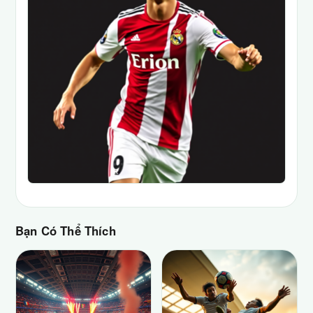
Bạn Có Thể Thích