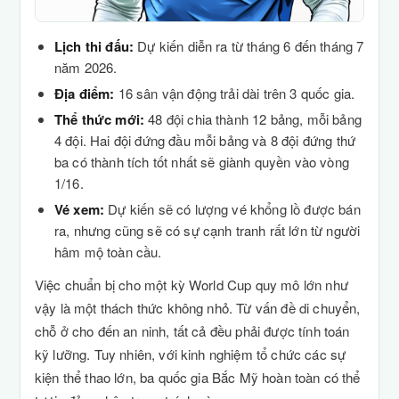
Lịch thi đấu:
Dự kiến diễn ra từ tháng 6 đến tháng 7
năm 2026.
Địa điểm:
16 sân vận động trải dài trên 3 quốc gia.
Thể thức mới:
48 đội chia thành 12 bảng, mỗi bảng
4 đội. Hai đội đứng đầu mỗi bảng và 8 đội đứng thứ
ba có thành tích tốt nhất sẽ giành quyền vào vòng
1/16.
Vé xem:
Dự kiến sẽ có lượng vé khổng lồ được bán
ra, nhưng cũng sẽ có sự cạnh tranh rất lớn từ người
hâm mộ toàn cầu.
Việc chuẩn bị cho một kỳ World Cup quy mô lớn như
vậy là một thách thức không nhỏ. Từ vấn đề di chuyển,
chỗ ở cho đến an ninh, tất cả đều phải được tính toán
kỹ lưỡng. Tuy nhiên, với kinh nghiệm tổ chức các sự
kiện thể thao lớn, ba quốc gia Bắc Mỹ hoàn toàn có thể