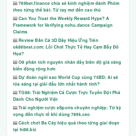
🎰
789bet.finance chia sẻ kinh nghiệm đánh Phỏm
theo từng thế bài: Từ tay mơ đến cao thủ
🎰
Can You Trust the Weekly Reward Hype? A
Framework for Verifying nohu.dance Campaign
Claims
🎰
Review Bắn Cá 3D Đầy Hiệu Ứng Trên
ok88best.com: Lối Chơi Thực Tế Hay Cạm Bẫy Đồ
Họa?
🎰
O8 phân tích nguyên nhân đẩy biên độ giá vàng
biến động rộng hơn
🎰
Dự đoán ngôi sao World Cup cùng 75BD: Ai sẽ
tỏa sáng tại giải đấu lớn nhất hành tinh?
🎰
TG88: Trải Nghiệm Cá Cược Trực Tuyến Đột Phá
Dành Cho Người Việt
🎰
Trải nghiệm cược eSports chuyên nghiệp: Từ kỳ
vọng đến thực tế khi dùng 789k.ceo
🎰
Cách chơi Ba Cây hiệu quả theo từng giai đoạn
tại hi88.biz