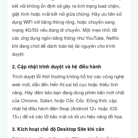
kết nối không ổn định sẽ gây ra tình trạng load chậm,
giật hình hoặc mất kết nối giữa chừng. Hãy ưu tiên sử
dụng WiFi với băng thông rộng, hoặc chuyển sang
mạng 4G/5G nếu đang di chuyển. Một mẹo nhỏ: tắt
các ứng dụng ngốn băng thông như YouTube, Netflix
khi đang chơi để dành toàn bộ tài nguyên cho trình
duyệt.
2. Cập nhật trình duyệt và hệ điều hành
Trình duyệt lỗi thời thường không hỗ trợ các công nghệ
web mới, dẫn đến hiển thị sai bố cục hoặc thiếu tính
năng. Hãy đảm bảo bạn đang dùng phiên bản mới nhất
của Chrome, Safari, hoặc Cốc Cốc. Đồng thời, cập
nhật hệ điều hành điện thoại (Android 12+ hoặc iOS
15+) để vá các lỗi bảo mật và tối ưu hiệu năng đồ họa.
3. Kích hoạt chế độ Desktop Site khi cần