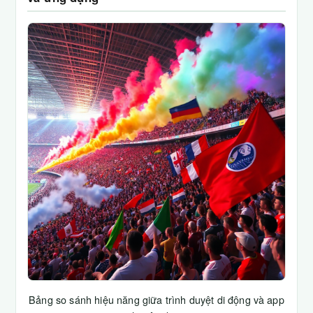
Bảng so sánh hiệu năng giữa trình duyệt di động và app