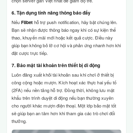
chọn server gần Việt nhất để giảm độ trễ.
6. Tận dụng tính năng thông báo đẩy
Nếu
F8bet
hỗ trợ push notification, hãy bật chúng lên.
Bạn sẽ nhận được thông báo ngay khi có sự kiện thể
thao, khuyến mãi mới hoặc kết quả cược. Điều này
giúp bạn không bỏ lỡ cơ hội và phản ứng nhanh hơn khi
đặt cược trực tiếp.
7. Bảo mật tài khoản trên thiết bị di động
Luôn đăng xuất khỏi tài khoản sau khi chơi ở thiết bị
công cộng hoặc mượn. Kích hoạt xác thực hai yếu tố
(2FA) nếu nền tảng hỗ trợ. Đồng thời, không lưu mật
khẩu trên trình duyệt di động nếu bạn thường xuyên
cho người khác mượn điện thoại. Một lớp bảo mật tốt
sẽ giúp bạn an tâm hơn khi tham gia các trò chơi đổi
thưởng.