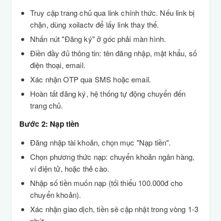
Truy cập trang chủ qua link chính thức. Nếu link bị
chặn, dùng xoilactv để lấy link thay thế.
Nhấn nút "Đăng ký" ở góc phải màn hình.
Điền đầy đủ thông tin: tên đăng nhập, mật khẩu, số
điện thoại, email.
Xác nhận OTP qua SMS hoặc email.
Hoàn tất đăng ký, hệ thống tự động chuyển đến
trang chủ.
Bước 2: Nạp tiền
Đăng nhập tài khoản, chọn mục "Nạp tiền".
Chọn phương thức nạp: chuyển khoản ngân hàng,
ví điện tử, hoặc thẻ cào.
Nhập số tiền muốn nạp (tối thiểu 100.000đ cho
chuyển khoản).
Xác nhận giao dịch, tiền sẽ cập nhật trong vòng 1-3
phút.