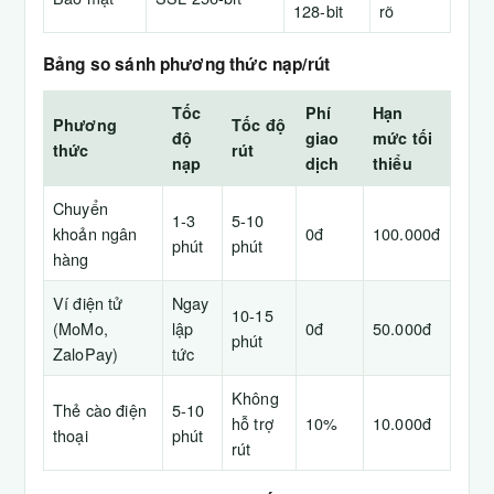
128-bit
rõ
Bảng so sánh phương thức nạp/rút
Tốc
Phí
Hạn
Phương
Tốc độ
độ
giao
mức tối
thức
rút
nạp
dịch
thiểu
Chuyển
1-3
5-10
khoản ngân
0đ
100.000đ
phút
phút
hàng
Ví điện tử
Ngay
10-15
(MoMo,
lập
0đ
50.000đ
phút
ZaloPay)
tức
Không
Thẻ cào điện
5-10
hỗ trợ
10%
10.000đ
thoại
phút
rút