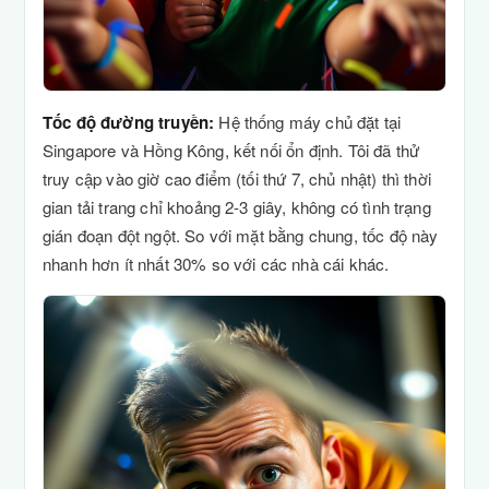
Tốc độ đường truyền:
Hệ thống máy chủ đặt tại
Singapore và Hồng Kông, kết nối ổn định. Tôi đã thử
truy cập vào giờ cao điểm (tối thứ 7, chủ nhật) thì thời
gian tải trang chỉ khoảng 2-3 giây, không có tình trạng
gián đoạn đột ngột. So với mặt bằng chung, tốc độ này
nhanh hơn ít nhất 30% so với các nhà cái khác.