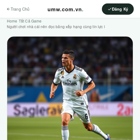
umw.com.vn
.
Trang Chủ
Đăng Ký
Home
›
Tất Cả Game
›
Người chơi nhà cái nên đọc bảng xếp hạng cùng tin lực l