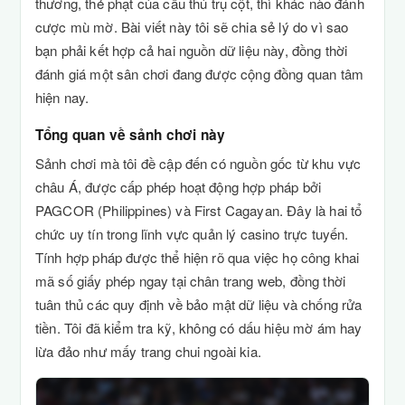
thương, thẻ phạt của cầu thủ trụ cột, thì khác nào đánh
cược mù mờ. Bài viết này tôi sẽ chia sẻ lý do vì sao
bạn phải kết hợp cả hai nguồn dữ liệu này, đồng thời
đánh giá một sân chơi đang được cộng đồng quan tâm
hiện nay.
Tổng quan về sảnh chơi này
Sảnh chơi mà tôi đề cập đến có nguồn gốc từ khu vực
châu Á, được cấp phép hoạt động hợp pháp bởi
PAGCOR (Philippines) và First Cagayan. Đây là hai tổ
chức uy tín trong lĩnh vực quản lý casino trực tuyến.
Tính hợp pháp được thể hiện rõ qua việc họ công khai
mã số giấy phép ngay tại chân trang web, đồng thời
tuân thủ các quy định về bảo mật dữ liệu và chống rửa
tiền. Tôi đã kiểm tra kỹ, không có dấu hiệu mờ ám hay
lừa đảo như mấy trang chui ngoài kia.