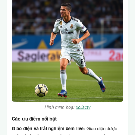
Hình minh hoạ:
xoilactv
Các ưu điểm nổi bật
Giao diện và trải nghiệm xem live:
Giao diện được