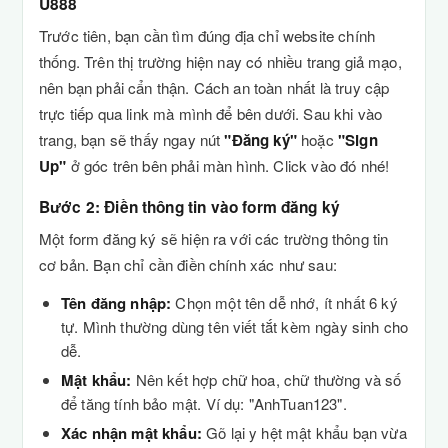
U888
Trước tiên, bạn cần tìm đúng địa chỉ website chính
thống. Trên thị trường hiện nay có nhiều trang giả mạo,
nên bạn phải cẩn thận. Cách an toàn nhất là truy cập
trực tiếp qua link mà mình để bên dưới. Sau khi vào
trang, bạn sẽ thấy ngay nút
"Đăng ký"
hoặc
"Sign
Up"
ở góc trên bên phải màn hình. Click vào đó nhé!
Bước 2: Điền thông tin vào form đăng ký
Một form đăng ký sẽ hiện ra với các trường thông tin
cơ bản. Bạn chỉ cần điền chính xác như sau:
Tên đăng nhập:
Chọn một tên dễ nhớ, ít nhất 6 ký
tự. Mình thường dùng tên viết tắt kèm ngày sinh cho
dễ.
Mật khẩu:
Nên kết hợp chữ hoa, chữ thường và số
để tăng tính bảo mật. Ví dụ: "AnhTuan123".
Xác nhận mật khẩu:
Gõ lại y hệt mật khẩu bạn vừa