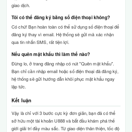
giao dịch.
Tôi có thể đăng ký bằng số điện thoại không?
Có chứ! Bạn hoàn toàn có thể sử dụng số điện thoại để
đăng ký thay vì email. Hệ thống sẽ gửi mã xác nhận
qua tin nhắn SMS, rất tiện lợi.
Nếu quên mật khẩu thì làm thế nào?
Đừng lo, ở trang đăng nhập có nút "Quên mật khẩu".
Bạn chỉ cần nhập email hoặc số điện thoại đã đăng ký,
hệ thống sẽ gửi hướng dẫn khôi phục mật khẩu ngay
lập tức.
Kết luận
Vậy là chỉ với 3 bước cực kỳ đơn giản, bạn đã có thể
sở hữu một tài khoản U888 và bắt đầu khám phá thế
giới giải trí đầy màu sắc. Từ giao diện thân thiện, tốc độ