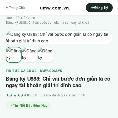
umw.com.vn
.
Trang Chủ
Đăng Ký
Home
›
Tất Cả Game
›
Đăng ký U888: Chỉ vài bước đơn giản là có ngay tài khoả
TIN TỨC CÁ CƯỢC · UMW.COM.VN
Đăng ký U888: Chỉ vài bước đơn giản là có
ngay tài khoản giải trí đỉnh cao
★★★★★
4.8 / 5.0 · 3,216+ đánh giá đã xác minh
Tin Nổi Bật Hôm Nay