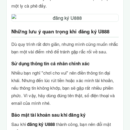
một ly cà phê đấy.
Những lưu ý quan trọng khi đăng ký U888
Dù quy trình rất đơn giản, nhưng mình cũng muốn nhắc
bạn một vài điểm nhỏ để tránh gặp rắc rối về sau.
Sử dụng thông tin cá nhân chính xác
Nhiều bạn nghĩ "chơi cho vui" nên điền thông tin đại
khái. Nhưng đến lúc rút tiền hoặc xác minh tài khoản,
nếu thông tin không khớp, bạn sẽ gặp rất nhiều phiền
phức. Vì vậy, hãy dùng đúng tên thật, số điện thoại và
email của mình nhé.
Bảo mật tài khoản sau khi đăng ký
Sau khi
đăng ký U888
thành công, bạn nên đổi mật