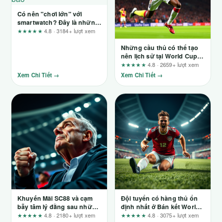
Có nên "chơi lớn" với
smartwatch? Đây là những
điều bạn cần cân nhắc
★★★★★
4.8 · 3184+ lượt xem
trước khi móc hầu bao
Những cầu thủ có thể tạo
nên lịch sử tại World Cup
2026
★★★★★
4.8 · 2659+ lượt xem
Xem Chi Tiết →
Xem Chi Tiết →
Khuyến Mãi SC88 và cạm
Đội tuyển có hàng thủ ổn
bẫy tâm lý đằng sau những
định nhất ở Bán kết World
con số biết nói
Cup 2026: Nhìn từ lăng
★★★★★
4.8 · 2180+ lượt xem
★★★★★
4.8 · 3075+ lượt xem