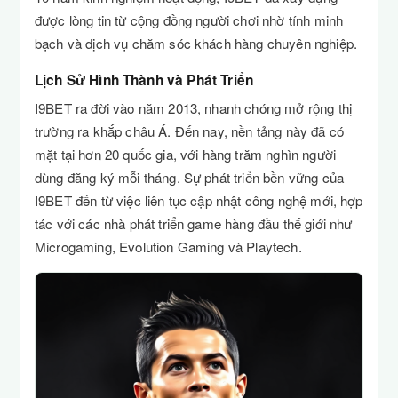
được lòng tin từ cộng đồng người chơi nhờ tính minh
bạch và dịch vụ chăm sóc khách hàng chuyên nghiệp.
Lịch Sử Hình Thành và Phát Triển
I9BET ra đời vào năm 2013, nhanh chóng mở rộng thị
trường ra khắp châu Á. Đến nay, nền tảng này đã có
mặt tại hơn 20 quốc gia, với hàng trăm nghìn người
dùng đăng ký mỗi tháng. Sự phát triển bền vững của
I9BET đến từ việc liên tục cập nhật công nghệ mới, hợp
tác với các nhà phát triển game hàng đầu thế giới như
Microgaming, Evolution Gaming và Playtech.