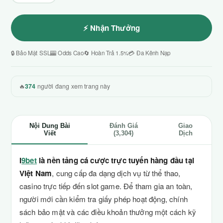
⚡ Nhận Thưởng
🔒 Bảo Mật SSL
🎰 Odds Cao
🔄 Hoàn Trả 1.5%
💳 Đa Kênh Nạp
🔥
374
người đang xem trang này
Nội Dung Bài
Đánh Giá
Giao
Viết
(3,304)
Dịch
I
9bet
là nền tảng cá cược trực tuyến hàng đầu tại
Việt Nam
, cung cấp đa dạng dịch vụ từ thể thao,
casino trực tiếp đến slot game. Để tham gia an toàn,
người mới cần kiểm tra giấy phép hoạt động, chính
sách bảo mật và các điều khoản thưởng một cách kỹ