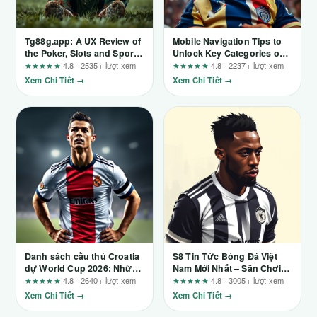
Tg88g.app: A UX Review of
Mobile Navigation Tips to
the Poker, Slots and Sports
Unlock Key Categories on
Betting Experience
Sunwin (sunwin9.biz)
★★★★★
4.8 · 2535+ lượt xem
★★★★★
4.8 · 2237+ lượt xem
Xem Chi Tiết →
Xem Chi Tiết →
Danh sách cầu thủ Croatia
S8 Tin Tức Bóng Đá Việt
dự World Cup 2026: Những
Nam Mới Nhất – Sân Chơi
gương mặt đáng chú ý
Của Những Người Đam Mê
★★★★★
4.8 · 2640+ lượt xem
★★★★★
4.8 · 3005+ lượt xem
nhất
Cá Cược
Xem Chi Tiết →
Xem Chi Tiết →