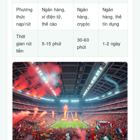
Phương
Ngân hàng,
Ngân
Ngân
thức
ví điện tử,
hàng,
hàng, thẻ
nạp/rút
thẻ cào
crypto
tín dụng
Thời
30-60
gian rút
5-15 phút
1-2 ngày
phút
tiền