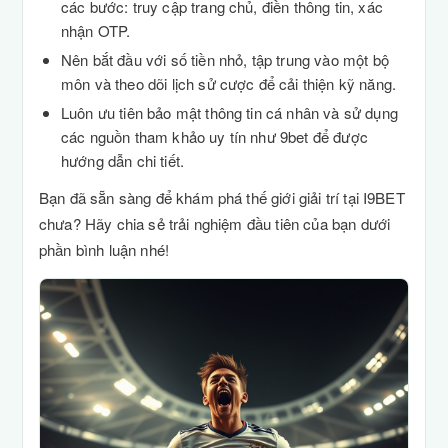
các bước: truy cập trang chủ, điền thông tin, xác
nhận OTP.
Nên bắt đầu với số tiền nhỏ, tập trung vào một bộ
môn và theo dõi lịch sử cược để cải thiện kỹ năng.
Luôn ưu tiên bảo mật thông tin cá nhân và sử dụng
các nguồn tham khảo uy tín như 9bet để được
hướng dẫn chi tiết.
Bạn đã sẵn sàng để khám phá thế giới giải trí tại I9BET
chưa? Hãy chia sẻ trải nghiệm đầu tiên của bạn dưới
phần bình luận nhé!