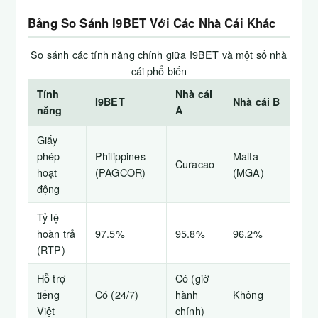
Bảng So Sánh I9BET Với Các Nhà Cái Khác
So sánh các tính năng chính giữa I9BET và một số nhà
cái phổ biến
Tính
Nhà cái
I9BET
Nhà cái B
năng
A
Giấy
phép
Philippines
Malta
Curacao
hoạt
(PAGCOR)
(MGA)
động
Tỷ lệ
hoàn trả
97.5%
95.8%
96.2%
(RTP)
Hỗ trợ
Có (giờ
tiếng
Có (24/7)
hành
Không
Việt
chính)