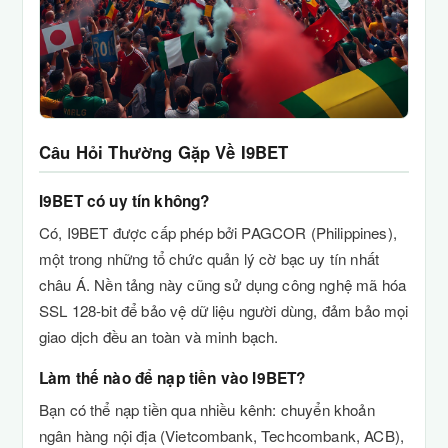
Câu Hỏi Thường Gặp Về I9BET
I9BET có uy tín không?
Có, I9BET được cấp phép bởi PAGCOR (Philippines),
một trong những tổ chức quản lý cờ bạc uy tín nhất
châu Á. Nền tảng này cũng sử dụng công nghệ mã hóa
SSL 128-bit để bảo vệ dữ liệu người dùng, đảm bảo mọi
giao dịch đều an toàn và minh bạch.
Làm thế nào để nạp tiền vào I9BET?
Bạn có thể nạp tiền qua nhiều kênh: chuyển khoản
ngân hàng nội địa (Vietcombank, Techcombank, ACB),