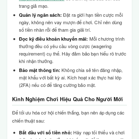
trang giả mạo.
Quản lý ngân sách:
Đặt ra giới hạn tiền cược mỗi
ngày, không nên vay mượn để chơi. Chỉ nên dùng
số tiền nhàn rỗi để tham gia giải trí.
Đọc kỹ điều khoản khuyến mãi:
Mỗi chương trình
thưởng đều có yêu cầu vòng cược (wagering
requirement) cụ thể. Hãy đảm bảo bạn hiểu rõ trước
khi nhận thưởng.
Bảo mật thông tin:
Không chia sẻ tên đăng nhập,
mật khẩu với bất kỳ ai. Kích hoạt xác thực hai lớp
(2FA) nếu có để tăng cường bảo mật.
Kinh Nghiệm Chơi Hiệu Quả Cho Người Mới
Để tối ưu hóa cơ hội chiến thắng, bạn nên áp dụng các
chiến thuật sau:
Bắt đầu với số tiền nhỏ:
Hãy nạp tối thiểu và chơi