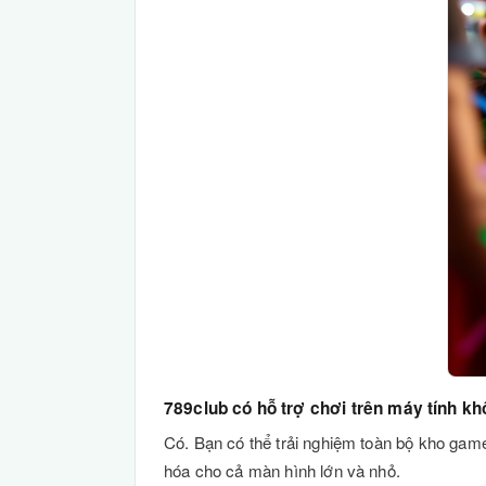
789club có hỗ trợ chơi trên máy tính k
Có. Bạn có thể trải nghiệm toàn bộ kho game
hóa cho cả màn hình lớn và nhỏ.