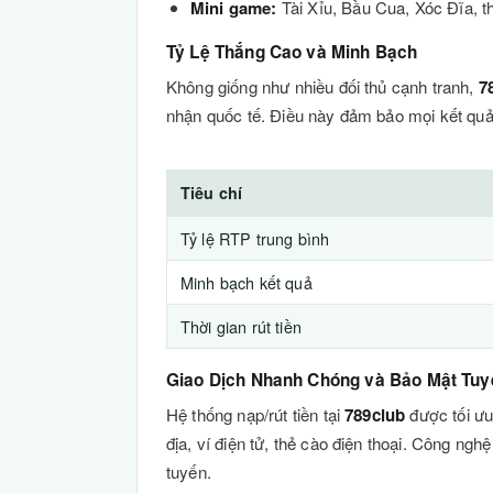
Mini game:
Tài Xỉu, Bầu Cua, Xóc Đĩa, t
Tỷ Lệ Thắng Cao và Minh Bạch
Không giống như nhiều đối thủ cạnh tranh,
7
nhận quốc tế. Điều này đảm bảo mọi kết quả
Tiêu chí
Tỷ lệ RTP trung bình
Minh bạch kết quả
Thời gian rút tiền
Giao Dịch Nhanh Chóng và Bảo Mật Tuy
Hệ thống nạp/rút tiền tại
789club
được tối ưu
địa, ví điện tử, thẻ cào điện thoại. Công ng
tuyến.