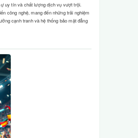
 uy tín và chất lượng dịch vụ vượt trội.
i tiến công nghệ, mang đến những trải nghiệm
thưởng cạnh tranh và hệ thống bảo mật đẳng