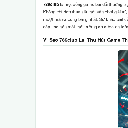
789club
là một cổng game bài đổi thưởng trực
Không chỉ đơn thuần là một sân chơi giải trí
mượt mà và công bằng nhất. Sự khác biệt 
cấp, tạo nên một môi trường cá cược an toà
Vì Sao 789club Lại Thu Hút Game T