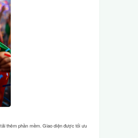
 tải thêm phần mềm. Giao diện được tối ưu