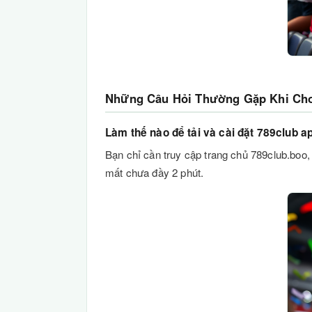
Những Câu Hỏi Thường Gặp Khi Chơi
Làm thế nào để tải và cài đặt 789club a
Bạn chỉ cần truy cập trang chủ 789club.boo,
mất chưa đầy 2 phút.