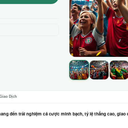
Giao Dịch
ang đến trải nghiệm cá cược minh bạch, tỷ lệ thắng cao, giao