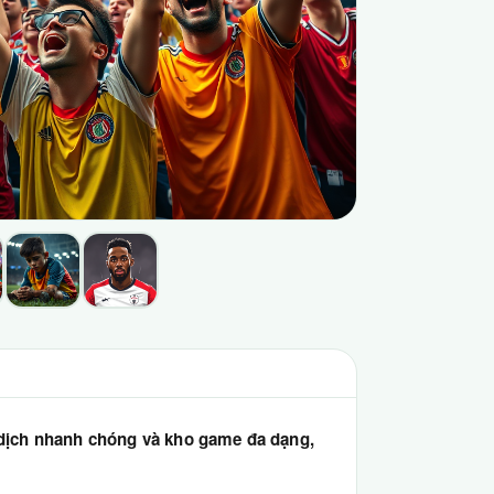
 dịch nhanh chóng và kho game đa dạng,