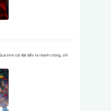
uá trình cài đặt diễn ra nhanh chóng, chỉ