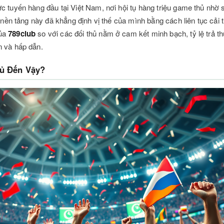
 tuyến hàng đầu tại Việt Nam, nơi hội tụ hàng triệu game thủ nhờ sự
, nền tảng này đã khẳng định vị thế của mình bằng cách liên tục cả
của
789club
so với các đối thủ nằm ở cam kết minh bạch, tỷ lệ trả 
n và hấp dẫn.
hủ Đến Vậy?