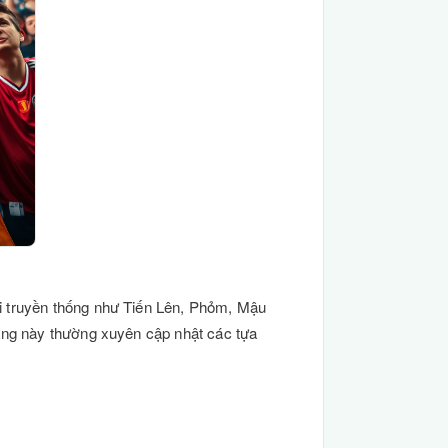
i truyền thống như Tiến Lên, Phỏm, Mậu
tảng này thường xuyên cập nhật các tựa