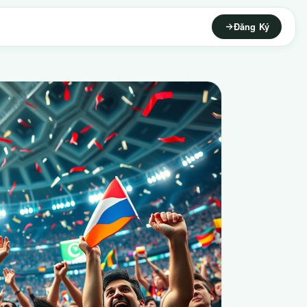
Đăng Ký