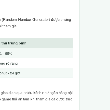
RNG (Random Number Generator) được chứng
i tham gia.
 thủ trung bình
% - 95%
ng rõ ràng
phút - 24 giờ
ện giao dịch qua nhiều kênh như ngân hàng nội
úp game thủ an tâm khi tham gia cá cược trực