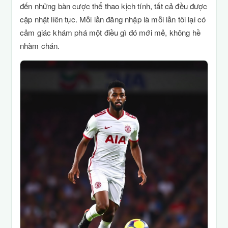
đến những bàn cược thể thao kịch tính, tất cả đều được
cập nhật liên tục. Mỗi lần đăng nhập là mỗi lần tôi lại có
cảm giác khám phá một điều gì đó mới mẻ, không hề
nhàm chán.