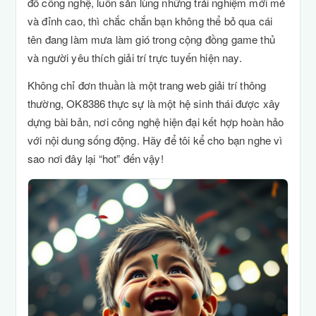
đồ công nghệ, luôn săn lùng những trải nghiệm mới mẻ
và đỉnh cao, thì chắc chắn bạn không thể bỏ qua cái
tên đang làm mưa làm gió trong cộng đồng game thủ
và người yêu thích giải trí trực tuyến hiện nay.
Không chỉ đơn thuần là một trang web giải trí thông
thường, OK8386 thực sự là một hệ sinh thái được xây
dựng bài bản, nơi công nghệ hiện đại kết hợp hoàn hảo
với nội dung sống động. Hãy để tôi kể cho bạn nghe vì
sao nơi đây lại “hot” đến vậy!