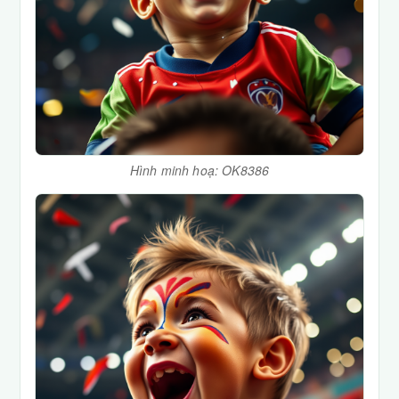
Hình minh hoạ: OK8386