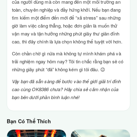
của người dùng mà còn mang đến một môi trường an
toàn, chuyên nghiệp và đầy hứng khởi. Nếu bạn đang
tìm kiếm một điểm đến mới để “xả stress” sau những
giờ làm việc căng thẳng, hoặc đơn giản là muốn thử
vận may và tận hưởng những phút giây thư giãn đỉnh
cao, thì đây chính là lựa chọn không thể tuyệt vời hơn.
Còn chần chờ gì nữa mà không tự mình khám phá và
trải nghiệm ngay hôm nay? Tôi tin chắc rằng bạn sẽ có
những giây phút “đã” không kém gì tôi đâu. 😉
Vậy bạn đã sẵn sàng để bước vào thế giới giải trí đỉnh
cao cùng OK8386 chưa? Hãy chia sẻ cảm nhận của
bạn bên dưới phần bình luận nhé!
Bạn Có Thể Thích