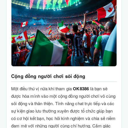
Cộng đồng người chơi sôi động
Một điều thú vị nữa khi tham gia
OK8386
là bạn sẽ
được hòa mình vào một cộng đồng người chơi vô cùng
sôi động và thân thiện. Tính năng chat trực tiếp và các
sự kiện giao lưu thường xuyên được tổ chức giúp bạn
có cơ hội kết bạn, học hỏi kinh nghiệm và chia sẻ niềm
đam mê với những người cùng chí hướng. Cảm giác