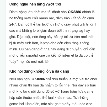
Công nghệ nền tảng vượt trội
Điểm cộng lớn nhất mà tôi dành cho
OK8386
chính là
hệ thống máy chủ mạnh mẽ, đảm bảo kết nối ổn định
24/7. Bạn có thể tận hưởng những giây phút giải trí đỉnh
cao mà không lo bị gián đoạn bởi tình trạng lag hay
giật. Đặc biệt, nền tảng này hỗ trợ tối ưu trên mọi thiết
bị từ máy tính bàn, laptop cho đến điện thoại thông
minh. Dù bạn đang ở nhà hay đang di chuyển, chỉ cần
một chiếc smartphone có kết nối internet là đã có thể
“cày” mọi lúc mọi nơi. 😎
Kho nội dung khổng lồ và đa dạng
Nếu bạn nghĩ
OK8386
chỉ đơn thuần là một vài trò chơi
nhàm chán thì bạn đã nhầm to rồi nhé! Nơi đây sở hữu
một kho tàng nội dung đồ sộ với hàng trăm tựa game
hấp dẫn thuộc nhiều thể loại khác nhau. Từ những
game bài kinh điển, các slot game đầy màu sắc cho