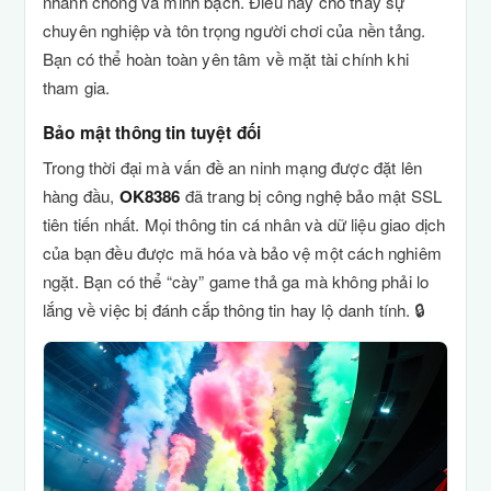
nhanh chóng và minh bạch. Điều này cho thấy sự
chuyên nghiệp và tôn trọng người chơi của nền tảng.
Bạn có thể hoàn toàn yên tâm về mặt tài chính khi
tham gia.
Bảo mật thông tin tuyệt đối
Trong thời đại mà vấn đề an ninh mạng được đặt lên
hàng đầu,
OK8386
đã trang bị công nghệ bảo mật SSL
tiên tiến nhất. Mọi thông tin cá nhân và dữ liệu giao dịch
của bạn đều được mã hóa và bảo vệ một cách nghiêm
ngặt. Bạn có thể “cày” game thả ga mà không phải lo
lắng về việc bị đánh cắp thông tin hay lộ danh tính. 🔒