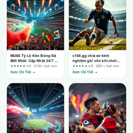
MU88 Tỷ Lệ Kèo Bóng Đá
c168.gg chia sẻ kinh
Mới Nhất: Cập Nhật 24/7 &
nghiệm giữ vốn khi chơi
Mẹo Soi Kèo Hiệu Quả
Liêng – Cẩm nang cho
★★★★★
4.8 · 2159+ lượt xem
★★★★★
4.8 · 2651+ lượt xem
người mới
Xem Chi Tiết →
Xem Chi Tiết →