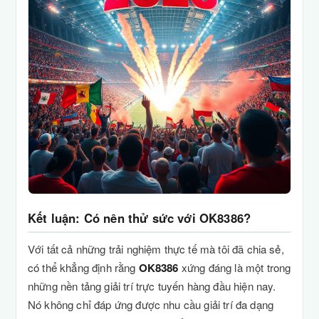
Kết luận: Có nên thử sức với OK8386?
Với tất cả những trải nghiệm thực tế mà tôi đã chia sẻ,
có thể khẳng định rằng
OK8386
xứng đáng là một trong
những nền tảng giải trí trực tuyến hàng đầu hiện nay.
Nó không chỉ đáp ứng được nhu cầu giải trí đa dạng