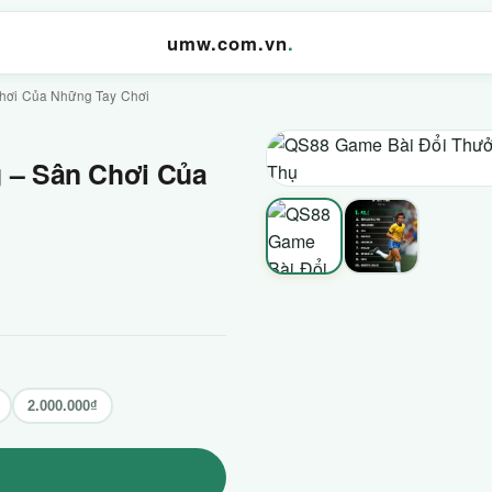
umw.com.vn
.
hơi Của Những Tay Chơi
 – Sân Chơi Của
2.000.000₫