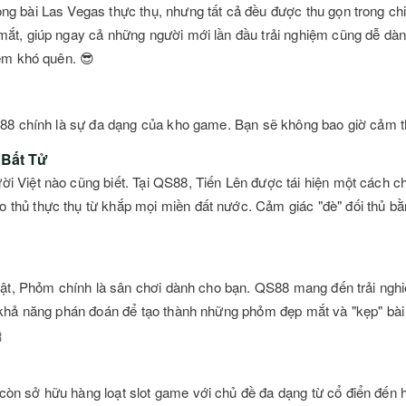
g bài Las Vegas thực thụ, nhưng tất cả đều được thu gọn trong chi
mắt, giúp ngay cả những người mới lần đầu trải nghiệm cũng dễ dà
iệm khó quên. 😎
QS88 chính là sự đa dạng của kho game. Bạn sẽ không bao giờ cảm 
 Bất Tử
 Việt nào cũng biết. Tại QS88, Tiến Lên được tái hiện một cách ch
thủ thực thụ từ khắp mọi miền đất nước. Cảm giác "đè" đối thủ bằn
thuật, Phỏm chính là sân chơi dành cho bạn. QS88 mang đến trải n
 khả năng phán đoán để tạo thành những phỏm đẹp mắt và "kẹp" bài đ

n sở hữu hàng loạt slot game với chủ đề đa dạng từ cổ điển đến hi