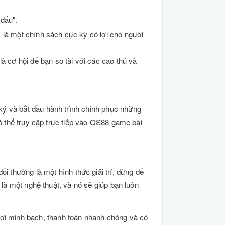
 đấu".
 là một chính sách cực kỳ có lợi cho người
à cơ hội để bạn so tài với các cao thủ và
ký và bắt đầu hành trình chinh phục những
có thể truy cập trực tiếp vào QS88 game bài
ổi thưởng là một hình thức giải trí, đừng để
 là một nghệ thuật, và nó sẽ giúp bạn luôn
ơi minh bạch, thanh toán nhanh chóng và có