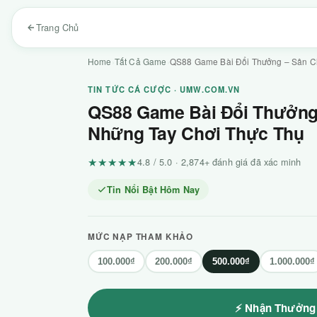
Trang Chủ
Home
›
Tất Cả Game
›
QS88 Game Bài Đổi Thưởng – Sân C
TIN TỨC CÁ CƯỢC · UMW.COM.VN
QS88 Game Bài Đổi Thưởng
Những Tay Chơi Thực Thụ
★★★★★
4.8 / 5.0 · 2,874+ đánh giá đã xác minh
Tin Nổi Bật Hôm Nay
MỨC NẠP THAM KHẢO
100.000₫
200.000₫
500.000₫
1.000.000₫
⚡ Nhận Thưởng