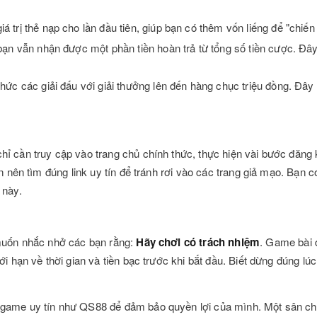
 trị thẻ nạp cho lần đầu tiên, giúp bạn có thêm vốn liếng để "chiến
ạn vẫn nhận được một phần tiền hoàn trả từ tổng số tiền cược. Đây
c các giải đấu với giải thưởng lên đến hàng chục triệu đồng. Đây l
ỉ cần truy cập vào trang chủ chính thức, thực hiện vài bước đăng 
ạn nên tìm đúng link uy tín để tránh rơi vào các trang giả mạo. Bạn 
 này.
 muốn nhắc nhở các bạn rằng:
Hãy chơi có trách nhiệm
. Game bài đ
i hạn về thời gian và tiền bạc trước khi bắt đầu. Biết dừng đúng lúc
 game uy tín như QS88 để đảm bảo quyền lợi của mình. Một sân ch