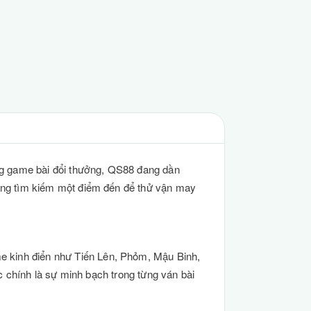
ng game bài đổi thưởng, QS88 đang dần
ang tìm kiếm một điểm đến để thử vận may
me kinh điển như Tiến Lên, Phỏm, Mậu Binh,
c chính là sự minh bạch trong từng ván bài