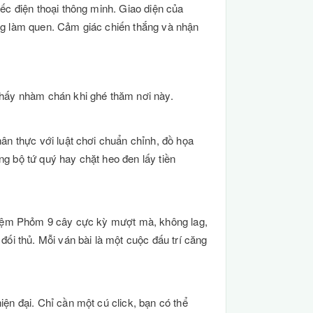
ếc điện thoại thông minh. Giao diện của
ng làm quen. Cảm giác chiến thắng và nhận
thấy nhàm chán khi ghé thăm nơi này.
ân thực với luật chơi chuẩn chỉnh, đồ họa
g bộ tứ quý hay chặt heo đen lấy tiền
ghiệm Phỏm 9 cây cực kỳ mượt mà, không lag,
ối thủ. Mỗi ván bài là một cuộc đấu trí căng
ện đại. Chỉ cần một cú click, bạn có thể