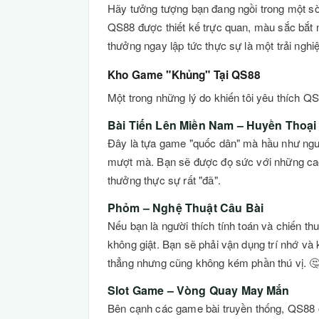
Hãy tưởng tượng bạn đang ngồi trong một sòn
QS88 được thiết kế trực quan, màu sắc bắt 
thưởng ngay lập tức thực sự là một trải ngh
Kho Game "Khủng" Tại QS88
Một trong những lý do khiến tôi yêu thích 
Bài Tiến Lên Miền Nam – Huyền Thoại
Đây là tựa game "quốc dân" mà hầu như người
mượt mà. Bạn sẽ được đọ sức với những cao 
thưởng thực sự rất "đã".
Phỏm – Nghệ Thuật Câu Bài
Nếu bạn là người thích tính toán và chiến 
không giật. Bạn sẽ phải vận dụng trí nhớ và
thẳng nhưng cũng không kém phần thú vị. 
Slot Game – Vòng Quay May Mắn
Bên cạnh các game bài truyền thống, QS88 cò