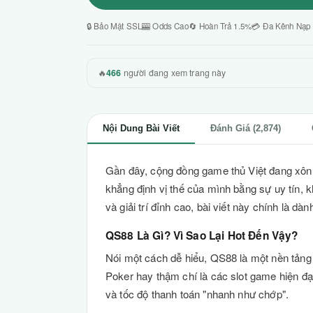
🔒 Bảo Mật SSL
🎰 Odds Cao
🔄 Hoàn Trả 1.5%
💳 Đa Kênh Nạp
🔥
466
người đang xem trang này
Nội Dung Bài Viết
Đánh Giá (2,874)
Gần đây, cộng đồng game thủ Việt đang xôn 
khẳng định vị thế của mình bằng sự uy tín
và giải trí đỉnh cao, bài viết này chính là dà
QS88 Là Gì? Vì Sao Lại Hot Đến Vậy?
Nói một cách dễ hiểu, QS88 là một nền tản
Poker hay thậm chí là các slot game hiện đạ
và tốc độ thanh toán "nhanh như chớp".