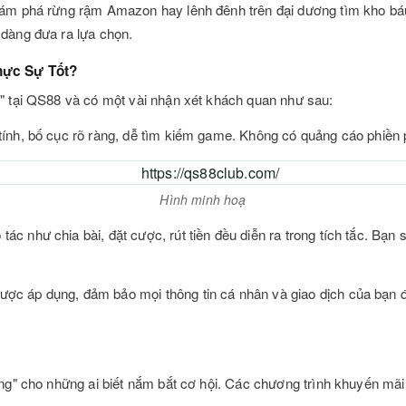
khám phá rừng rậm Amazon hay lênh đênh trên đại dương tìm kho báu
 dàng đưa ra lựa chọn.
hực Sự Tốt?
c" tại QS88 và có một vài nhận xét khách quan như sau:
tính, bố cục rõ ràng, dễ tìm kiếm game. Không có quảng cáo phiền 
Hình minh hoạ
c như chia bài, đặt cược, rút tiền đều diễn ra trong tích tắc. Bạn s
ợc áp dụng, đảm bảo mọi thông tin cá nhân và giao dịch của bạn đ
vàng" cho những ai biết nắm bắt cơ hội. Các chương trình khuyến mã