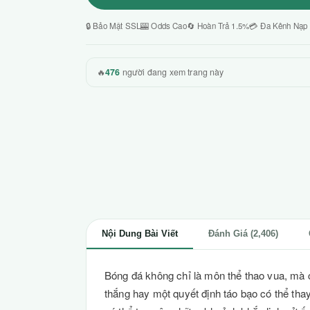
🔒 Bảo Mật SSL
🎰 Odds Cao
🔄 Hoàn Trả 1.5%
💳 Đa Kênh Nạp
🔥
476
người đang xem trang này
Nội Dung Bài Viết
Đánh Giá (2,406)
Bóng đá không chỉ là môn thể thao vua, mà 
thắng hay một quyết định táo bạo có thể thay