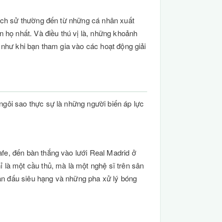
lịch sử thường đến từ những cá nhân xuất
n họ nhất. Và điều thú vị là, những khoảnh
 như khi bạn tham gia vào các hoạt động giải
ngôi sao thực sự là những người biến áp lực
fe, đến bàn thắng vào lưới Real Madrid ở
 là một cầu thủ, mà là một nghệ sĩ trên sân
ận đấu siêu hạng và những pha xử lý bóng