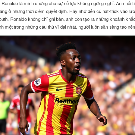
ano Ronaldo là minh chứng cho sự nỗ lực không ngừng nghỉ. Anh nổi 
sáng ở những thời điểm quyết định. Hãy nhớ đến cú hat-trick vào lư
uth. Ronaldo không chỉ ghi bàn, anh còn tạo ra những khoảnh khắc l
h một trong những cầu thủ vĩ đại nhất, người luôn sẵn sàng tạo nên 