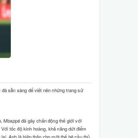
i đã sẵn sàng để viết nên những trang sử
ên, Mbappé đã gây chấn động thế giới với
. Với tốc độ kinh hoàng, khả năng dứt điểm
ai. Anh là hiện thân cho một thế hệ cầu thủ