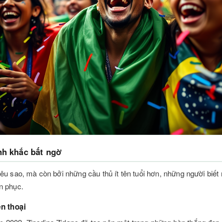
nh khắc bất ngờ
êu sao, mà còn bởi những cầu thủ ít tên tuổi hơn, những người biết
n phục.
n thoại