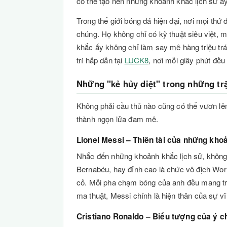
có thể tạo nên những khoảnh khắc lịch sử ấ
Trong thế giới bóng đá hiện đại, nơi mọi th
chúng. Họ không chỉ có kỹ thuật siêu việt, m
khắc ấy không chỉ làm say mê hàng triệu trá
trí hấp dẫn tại
LUCK8
, nơi mỗi giây phút đều
Những "kẻ hủy diệt" trong những tr
Không phải cầu thủ nào cũng có thể vươn lên
thành ngọn lửa đam mê.
Lionel Messi – Thiên tài của những kh
Nhắc đến những khoảnh khắc lịch sử, không t
Bernabéu, hay đỉnh cao là chức vô địch Worl
cỏ. Mỗi pha chạm bóng của anh đều mang tro
ma thuật, Messi chính là hiện thân của sự vĩ 
Cristiano Ronaldo – Biểu tượng của ý c