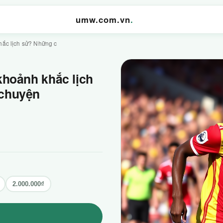
umw.com.vn
.
hắc lịch sử? Những c
khoảnh khắc lịch
 chuyện
2.000.000₫