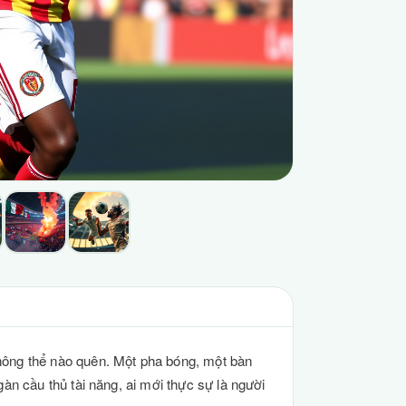
hông thể nào quên. Một pha bóng, một bàn
àn cầu thủ tài năng, ai mới thực sự là người