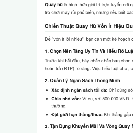
Quay hũ
là hình thức giải trí trực tuyến n
trò chơi may rủi phổ biến, nhưng nếu biết các
Chiến Thuật Quay Hũ Vốn Ít Hiệu Qu
Để "vốn ít lời nhiều", bạn cần một kế hoạch
1. Chọn Nền Tảng Uy Tín Và Hiểu Rõ Luậ
Trước khi bắt đầu, hãy chắc chắn bạn chọn 
hoàn trả (RTP) rõ ràng. Việc hiểu luật chơi, 
2. Quản Lý Ngân Sách Thông Minh
Xác định ngân sách tối đa:
Chỉ dùng số 
Chia nhỏ vốn:
Ví dụ, với 500.000 VNĐ, h
thưởng.
Đặt giới hạn thắng/thua:
Khi thắng gấp đ
3. Tận Dụng Khuyến Mãi Và Vòng Quay 