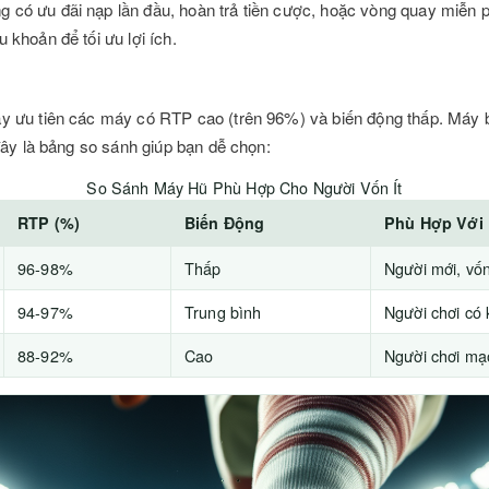
ó ưu đãi nạp lần đầu, hoàn trả tiền cược, hoặc vòng quay miễn ph
khoản để tối ưu lợi ích.
y ưu tiên các máy có RTP cao (trên 96%) và biến động thấp. Máy 
đây là bảng so sánh giúp bạn dễ chọn:
So Sánh Máy Hũ Phù Hợp Cho Người Vốn Ít
RTP (%)
Biến Động
Phù Hợp Với
96-98%
Thấp
Người mới, vốn
94-97%
Trung bình
Người chơi có
88-92%
Cao
Người chơi mạ