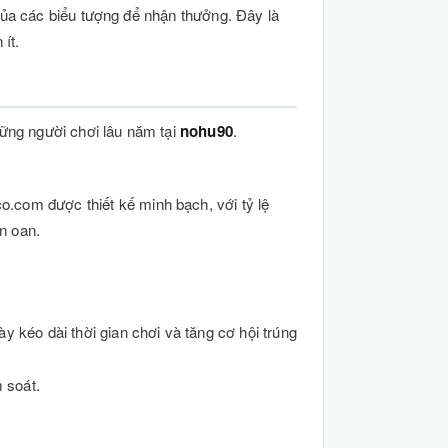
 của các biểu tượng để nhận thưởng. Đây là
ít.
hững người chơi lâu năm tại
nohu90
.
.com được thiết kế minh bạch, với tỷ lệ
ền oan.
 kéo dài thời gian chơi và tăng cơ hội trúng
 soát.