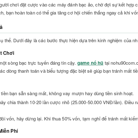
ơi người chơi đặt cược vào các máy đánh bạc ảo, chờ đợi sự kết hợp
h, bạn hoàn toàn có thể gia tăng cơ hội chiến thắng ngay cả khi vốn 
ả
 cụ thể. Dưới đây là các bước thực hiện dựa trên kinh nghiệm của n
t Chơi
một sòng bạc trực tuyến đáng tin cậy.
game nổ hũ
tại nohu90com.co
các dòng thanh toán và biểu tượng đặc biệt sẽ giúp bạn tránh mất ti
tiền bạn sẵn sàng mất, không vay mượn hay dùng tiền sinh hoạt.
ãy chia thành 10-20 lần cược nhỏ (25.000-50.000 VNĐ/lần). Điều này
ôi vốn, hãy dừng lại. Khi thua 50% vốn, tạm nghỉ để tránh mất kiểm
Miễn Phí