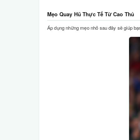
Mẹo Quay Hũ Thực Tế Từ Cao Thủ
Áp dụng những mẹo nhỏ sau đây sẽ giúp bạn 