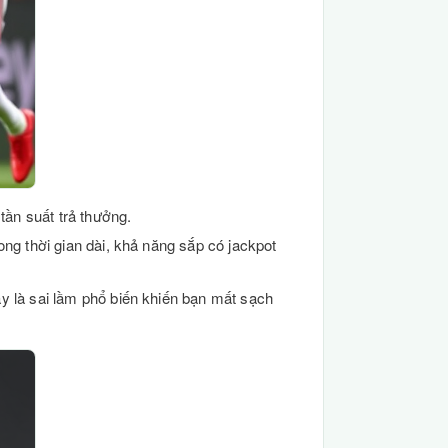
tần suất trả thưởng.
ong thời gian dài, khả năng sắp có jackpot
y là sai lầm phổ biến khiến bạn mất sạch