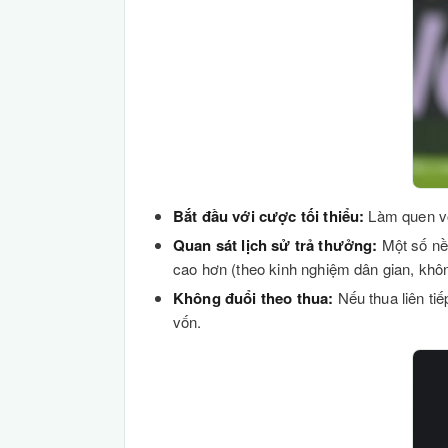
Bắt đầu với cược tối thiểu:
Làm quen với
Quan sát lịch sử trả thưởng:
Một số nền
cao hơn (theo kinh nghiệm dân gian, khôn
Không đuổi theo thua:
Nếu thua liên ti
vốn.