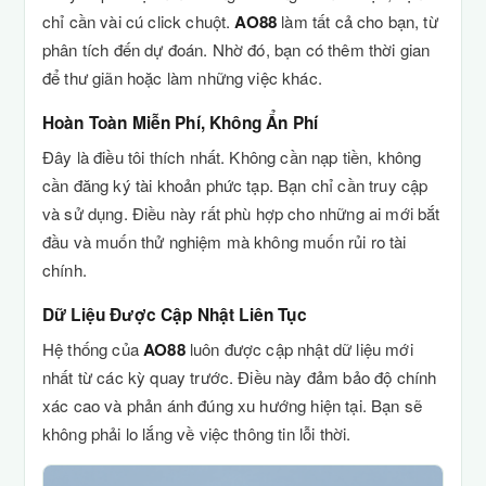
chỉ cần vài cú click chuột.
AO88
làm tất cả cho bạn, từ
phân tích đến dự đoán. Nhờ đó, bạn có thêm thời gian
để thư giãn hoặc làm những việc khác.
Hoàn Toàn Miễn Phí, Không Ẩn Phí
Đây là điều tôi thích nhất. Không cần nạp tiền, không
cần đăng ký tài khoản phức tạp. Bạn chỉ cần truy cập
và sử dụng. Điều này rất phù hợp cho những ai mới bắt
đầu và muốn thử nghiệm mà không muốn rủi ro tài
chính.
Dữ Liệu Được Cập Nhật Liên Tục
Hệ thống của
AO88
luôn được cập nhật dữ liệu mới
nhất từ các kỳ quay trước. Điều này đảm bảo độ chính
xác cao và phản ánh đúng xu hướng hiện tại. Bạn sẽ
không phải lo lắng về việc thông tin lỗi thời.