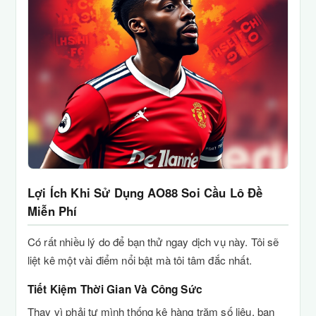
Lợi Ích Khi Sử Dụng AO88 Soi Cầu Lô Đề
Miễn Phí
Có rất nhiều lý do để bạn thử ngay dịch vụ này. Tôi sẽ
liệt kê một vài điểm nổi bật mà tôi tâm đắc nhất.
Tiết Kiệm Thời Gian Và Công Sức
Thay vì phải tự mình thống kê hàng trăm số liệu, bạn