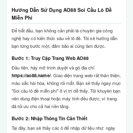
Hướng Dẫn Sử Dụng AO88 Soi Cầu Lô Đề
Miễn Phí
Để bắt đầu, bạn không cần phải là chuyên gia công
nghệ hay có kiến thức sâu về lô đề. Tôi sẽ hướng dẫn
bạn từng bước một, đảm bảo ai cũng làm được.
Bước 1: Truy Cập Trang Web AO88
Đầu tiên, hãy mở trình duyệt và gõ địa chỉ
https://ao88.name/
. Giao diện trang web rất thân thiện,
màu sắc hài hòa, không rối mắt. Bạn sẽ thấy ngay mục
"Soi cầu lô đề miễn phí" ở vị trí dễ thấy. Tôi khuyên bạn
nên dùng điện thoại hoặc máy tính đều được, vì trang
đã tối ưu cho cả hai nền tảng.
Bước 2: Nhập Thông Tin Cần Thiết
Tại đây, bạn sẽ thấy các ô để nhập dữ liệu như: ngày