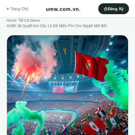
umw.com.vn
.
Trang Chủ
Đăng Ký
Home
›
Tất Cả Game
›
AO88: Bí Quyết Soi Cầu Lô Đề Miễn Phí Cho Người Mới Bắt