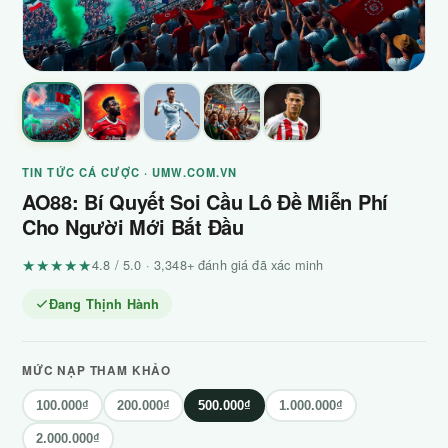
TIN TỨC CÁ CƯỢC · UMW.COM.VN
AO88: Bí Quyết Soi Cầu Lô Đề Miễn Phí
Cho Người Mới Bắt Đầu
★★★★★
4.8 / 5.0 · 3,348+ đánh giá đã xác minh
Đang Thịnh Hành
MỨC NẠP THAM KHẢO
100.000₫
200.000₫
500.000₫
1.000.000₫
2.000.000₫