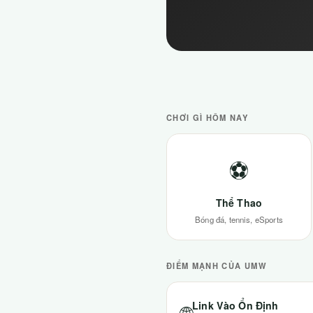
CHƠI GÌ HÔM NAY
⚽
Thể Thao
Bóng đá, tennis, eSports
ĐIỂM MẠNH CỦA UMW
Link Vào Ổn Định
🌐