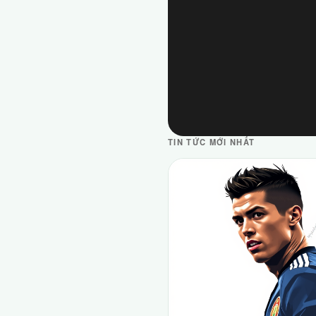
TIN TỨC MỚI NHẤT