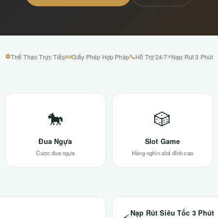
⚽
📜
📞
⚡
Thể Thao Trực Tiếp
Giấy Phép Hợp Pháp
Hỗ Trợ 24/7
Nạp Rút 3 Phút
🐎
🎲
Đua Ngựa
Slot Game
Cược đua ngựa
Hàng nghìn slot đỉnh cao
Nạp Rút Siêu Tốc 3 Phút
⚡