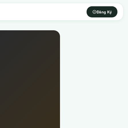
Đăng Ký