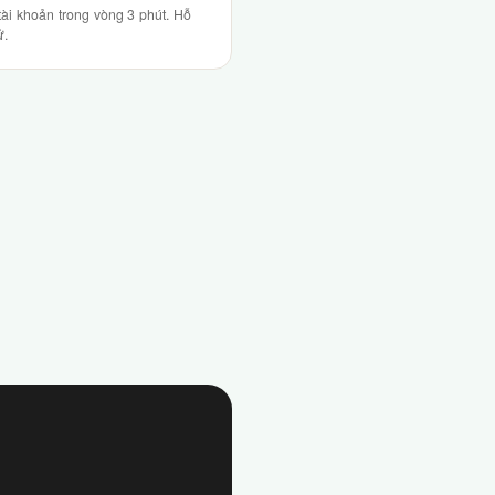
tài khoản trong vòng 3 phút. Hỗ
ử.