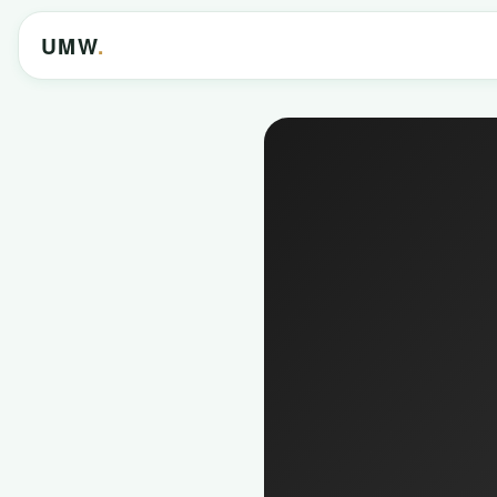
UMW
.