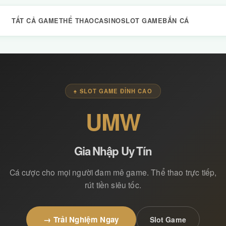
TẤT CẢ GAME
THỂ THAO
CASINO
SLOT GAME
BẮN CÁ
♠ SLOT GAME ĐỈNH CAO
UMW
Gia Nhập Uy Tín
Cá cược cho mọi người đam mê game. Thể thao trực tiếp,
rút tiền siêu tốc.
→ Trải Nghiệm Ngay
Slot Game