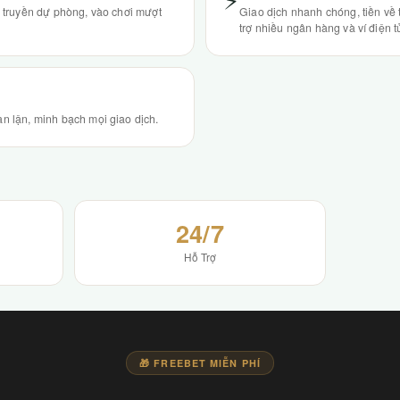
 truyền dự phòng, vào chơi mượt
Giao dịch nhanh chóng, tiền về 
trợ nhiều ngân hàng và ví điện t
n lận, minh bạch mọi giao dịch.
24/7
Hỗ Trợ
🎁 FREEBET MIỄN PHÍ