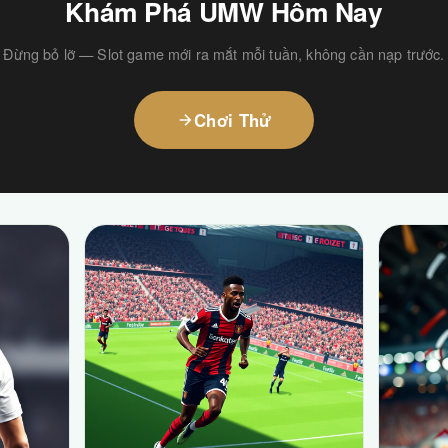
Khám Phá UMW Hôm Nay
Đừng bỏ lỡ — Slot game mới ra mắt mỗi tuần, không cần nạp trước.
Chơi Thử