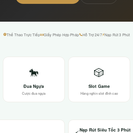
⚽
📜
📞
⚡
Thể Thao Trực Tiếp
Giấy Phép Hợp Pháp
Hỗ Trợ 24/7
Nạp Rút 3 Phút
🐎
🎲
Đua Ngựa
Slot Game
Cược đua ngựa
Hàng nghìn slot đỉnh cao
Nạp Rút Siêu Tốc 3 Phút
⚡