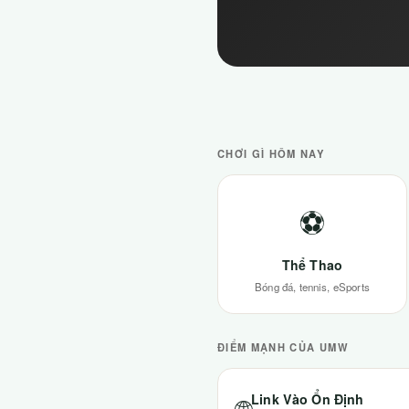
CHƠI GÌ HÔM NAY
⚽
Thể Thao
Bóng đá, tennis, eSports
ĐIỂM MẠNH CỦA UMW
Link Vào Ổn Định
🌐