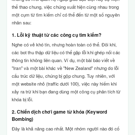
thể thao chung, việc chúng xuất hiện cùng nhau trong
một cụm từ tìm kiếm chỉ có thể đến từ một số nguyên
nhân sau:
1. Lỗi kỹ thuật từ các công cụ tìm kiếm?
Nghe có vẻ khó tin, nhưng hoàn toàn có thể. Đôi khi,
các bot thu thập dữ liệu có thể gặp lỗi khi ghép nối các
thông tin không liên quan. Ví dụ, một bài báo viết về
"Iran" và một bài khác về "New Zealand" nhưng do lỗi
cấu trúc dữ liệu, chúng bị gộp chung. Tuy nhiên, với
một website nhỏ (traffic dưới 100), việc này hiếm khi
xảy ra trừ khi bạn đang dùng một công cụ phân tích từ
khóa bị lỗi.
2. Chiến dịch chơi game từ khóa (Keyword
Bombing)
Đây là khả năng cao nhất. Một nhóm người nào đó cố