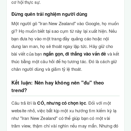
cơ hội thực sự.
Đừng quên trải nghiệm người dùng
Một người gõ "Iran New Zealand" vào Google, họ muốn
gì? Họ muốn biết tại sao cụm từ này lại xuất hiện. Nếu
bạn đưa họ vào một trang đầy quảng cáo hoặc nội
dung lan man, họ sẽ thoát ngay lập tức. Hãy giữ cho
bài viết của bạn
ngắn gọn, đi thẳng vào vấn đề
và kết
thúc bằng một câu hỏi để họ tương tác. Đó là cách giữ
chân người dùng và giảm tỷ lệ thoát.
Kết luận: Nên hay không nên "đu" theo
trend?
Câu trả lời là
CÓ, nhưng có chọn lọc
. Đối với một
website nhỏ, việc bắt kịp một xu hướng tìm kiếm kỳ lạ
như "Iran New Zealand" có thể giúp bạn có một vài
trăm view, thậm chí vài nghìn nếu may mắn. Nhưng đó