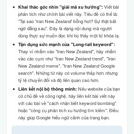
Khai thác góc nhìn "giải mã xu hướng":
Viết bài
phân tích như chính bài viết này. Tiêu đề có thể là:
"Tại sao 'Iran New Zealand' bỗng hot? Sự thật bất
ngờ đằng sau". Đây là dạng nội dung mà người
dùng thực sự muốn đọc khi họ thấy một từ khóa lạ.
Tận dụng sức mạnh của "Long-tail keyword":
Thay vì nhắm vào "Iran New Zealand", hãy nhắm
vào các cụm như "Iran New Zealand trend", "Iran
New Zealand meme", "Iran New Zealand Google
search". Những từ này có volume thấp hơn nhưng
tỷ lệ chuyển đổi và độ liên quan cao hơn.
Liên kết nội bộ thông minh:
Nếu website của bạn
có chủ đề về công nghệ, hãy liên kết bài viết này
với các bài về "cách nhận biết keyword bombing"
hoặc "công cụ phân tích xu hướng tìm kiếm". Điều
này giúp Google hiểu ngữ cảnh của trang bạn.