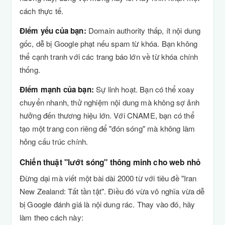
cách thực tế.
Điểm yếu của bạn:
Domain authority thấp, ít nội dung
gốc, dễ bị Google phạt nếu spam từ khóa. Bạn không
thể cạnh tranh với các trang báo lớn về từ khóa chính
thống.
Điểm mạnh của bạn:
Sự linh hoạt. Bạn có thể xoay
chuyển nhanh, thử nghiệm nội dung mà không sợ ảnh
hưởng đến thương hiệu lớn. Với CNAME, bạn có thể
tạo một trang con riêng để "đón sóng" mà không làm
hỏng cấu trúc chính.
Chiến thuật "lướt sóng" thông minh cho web nhỏ
Đừng dại mà viết một bài dài 2000 từ với tiêu đề "Iran
New Zealand: Tất tần tật". Điều đó vừa vô nghĩa vừa dễ
bị Google đánh giá là nội dung rác. Thay vào đó, hãy
làm theo cách này: