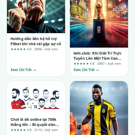
Hướng dẫn liên hệ hỗ trợ
F8bet khi nhà cái gặp sự cố
★★★★★
4.8 · 2948+ lượt xem
iwin.club: Khi Giải Trí Trực
Tuyến Lên Một Tầm Cao
Mới
★★★★★
4.8 · 2967+ lượt xem
Xem Chi Tiết →
Xem Chi Tiết →
Chơi lô đề online tại 789k
thắng lớn – Bí quyết dành
cho người mới
★★★★★
4.8 · 2110+ lượt xem