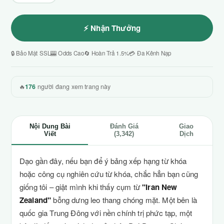
⚡ Nhận Thưởng
🔒 Bảo Mật SSL
🎰 Odds Cao
🔄 Hoàn Trả 1.5%
💳 Đa Kênh Nạp
🔥
176
người đang xem trang này
Nội Dung Bài
Đánh Giá
Giao
Viết
(3,342)
Dịch
Dạo gần đây, nếu bạn để ý bảng xếp hạng từ khóa
hoặc công cụ nghiên cứu từ khóa, chắc hẳn bạn cũng
giống tôi – giật mình khi thấy cụm từ
"Iran New
Zealand"
bỗng dưng leo thang chóng mặt. Một bên là
quốc gia Trung Đông với nền chính trị phức tạp, một