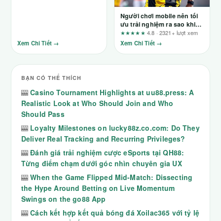
Người chơi mobile nên tối
ưu trải nghiệm ra sao khi
dùng F8bet?
★★★★★
4.8 · 2321+ lượt xem
Xem Chi Tiết →
Xem Chi Tiết →
BẠN CÓ THỂ THÍCH
🎰
Casino Tournament Highlights at uu88.press: A
Realistic Look at Who Should Join and Who
Should Pass
🎰
Loyalty Milestones on lucky88z.co.com: Do They
Deliver Real Tracking and Recurring Privileges?
🎰
Đánh giá trải nghiệm cược eSports tại QH88:
Từng điểm chạm dưới góc nhìn chuyên gia UX
🎰
When the Game Flipped Mid-Match: Dissecting
the Hype Around Betting on Live Momentum
Swings on the go88 App
🎰
Cách kết hợp kết quả bóng đá Xoilac365 với tỷ lệ