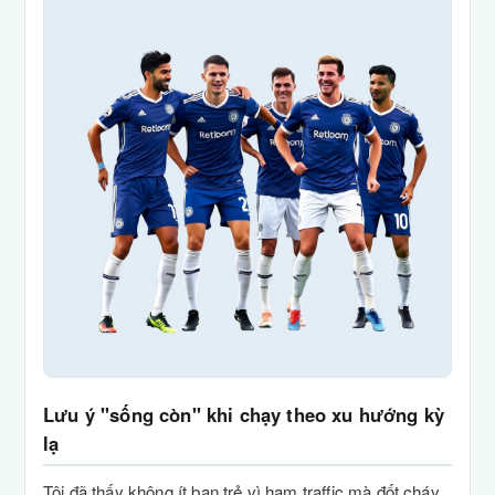
Lưu ý "sống còn" khi chạy theo xu hướng kỳ
lạ
Tôi đã thấy không ít bạn trẻ vì ham traffic mà đốt cháy