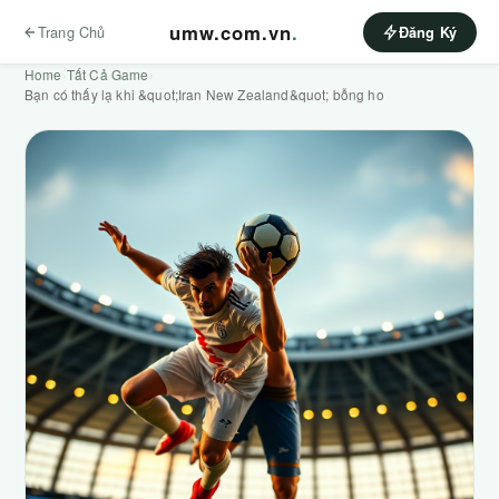
umw.com.vn
.
Trang Chủ
Đăng Ký
Home
›
Tất Cả Game
›
Bạn có thấy lạ khi &quot;Iran New Zealand&quot; bỗng ho