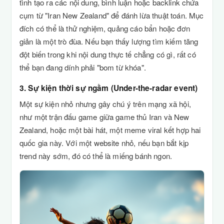
tình tạo ra các nội dung, bình luận hoặc backlink chứa
cụm từ "Iran New Zealand" để đánh lừa thuật toán. Mục
đích có thể là thử nghiệm, quảng cáo bẩn hoặc đơn
giản là một trò đùa. Nếu bạn thấy lượng tìm kiếm tăng
đột biến trong khi nội dung thực tế chẳng có gì, rất có
thể bạn đang dính phải "bom từ khóa".
3. Sự kiện thời sự ngầm (Under-the-radar event)
Một sự kiện nhỏ nhưng gây chú ý trên mạng xã hội,
như một trận đấu game giữa game thủ Iran và New
Zealand, hoặc một bài hát, một meme viral kết hợp hai
quốc gia này. Với một website nhỏ, nếu bạn bắt kịp
trend này sớm, đó có thể là miếng bánh ngon.