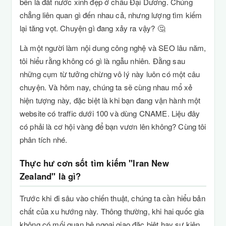
bên là đất nước xinh đẹp ở châu Đại Dương. Chúng
chẳng liên quan gì đến nhau cả, nhưng lượng tìm kiếm
lại tăng vọt. Chuyện gì đang xảy ra vậy? 🤔
Là một người làm nội dung công nghệ và SEO lâu năm,
tôi hiểu rằng không có gì là ngẫu nhiên. Đằng sau
những cụm từ tưởng chừng vô lý này luôn có một câu
chuyện. Và hôm nay, chúng ta sẽ cùng nhau mổ xẻ
hiện tượng này, đặc biệt là khi bạn đang vận hành một
website có traffic dưới 100 và dùng CNAME. Liệu đây
có phải là cơ hội vàng để bạn vươn lên không? Cùng tôi
phân tích nhé.
Thực hư cơn sốt tìm kiếm "Iran New
Zealand" là gì?
Trước khi đi sâu vào chiến thuật, chúng ta cần hiểu bản
chất của xu hướng này. Thông thường, khi hai quốc gia
không có mối quan hệ ngoại giao đặc biệt hay sự kiện