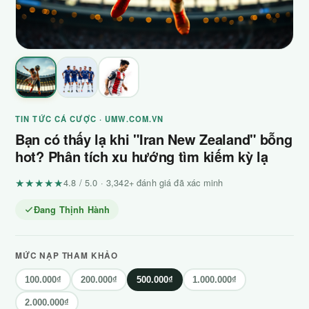
TIN TỨC CÁ CƯỢC · UMW.COM.VN
Bạn có thấy lạ khi "Iran New Zealand" bỗng
hot? Phân tích xu hướng tìm kiếm kỳ lạ
★★★★★
4.8 / 5.0 · 3,342+ đánh giá đã xác minh
Đang Thịnh Hành
MỨC NẠP THAM KHẢO
100.000₫
200.000₫
500.000₫
1.000.000₫
2.000.000₫