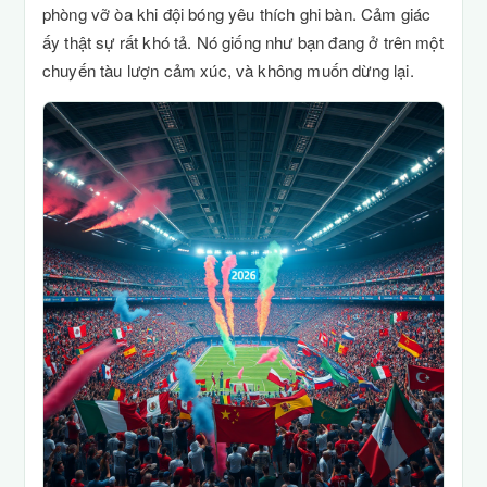
phòng vỡ òa khi đội bóng yêu thích ghi bàn. Cảm giác
ấy thật sự rất khó tả. Nó giống như bạn đang ở trên một
chuyến tàu lượn cảm xúc, và không muốn dừng lại.