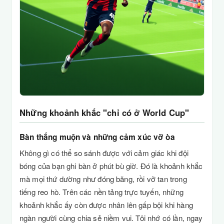
Những khoảnh khắc "chỉ có ở World Cup"
Bàn thắng muộn và những cảm xúc vỡ òa
Không gì có thể so sánh được với cảm giác khi đội
bóng của bạn ghi bàn ở phút bù giờ. Đó là khoảnh khắc
mà mọi thứ dường như đóng băng, rồi vỡ tan trong
tiếng reo hò. Trên các nền tảng trực tuyến, những
khoảnh khắc ấy còn được nhân lên gấp bội khi hàng
ngàn người cùng chia sẻ niềm vui. Tôi nhớ có lần, ngay