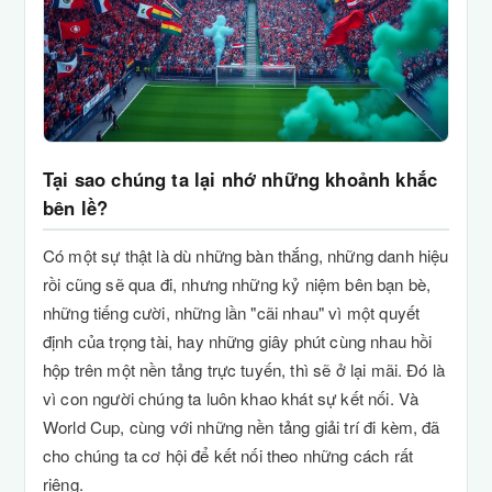
Tại sao chúng ta lại nhớ những khoảnh khắc
bên lề?
Có một sự thật là dù những bàn thắng, những danh hiệu
rồi cũng sẽ qua đi, nhưng những kỷ niệm bên bạn bè,
những tiếng cười, những lần "cãi nhau" vì một quyết
định của trọng tài, hay những giây phút cùng nhau hồi
hộp trên một nền tảng trực tuyến, thì sẽ ở lại mãi. Đó là
vì con người chúng ta luôn khao khát sự kết nối. Và
World Cup, cùng với những nền tảng giải trí đi kèm, đã
cho chúng ta cơ hội để kết nối theo những cách rất
riêng.