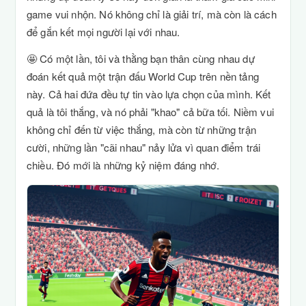
game vui nhộn. Nó không chỉ là giải trí, mà còn là cách
để gắn kết mọi người lại với nhau.
🤩 Có một lần, tôi và thằng bạn thân cùng nhau dự
đoán kết quả một trận đấu World Cup trên nền tảng
này. Cả hai đứa đều tự tin vào lựa chọn của mình. Kết
quả là tôi thắng, và nó phải "khao" cả bữa tối. Niềm vui
không chỉ đến từ việc thắng, mà còn từ những trận
cười, những lần "cãi nhau" nảy lửa vì quan điểm trái
chiều. Đó mới là những kỷ niệm đáng nhớ.