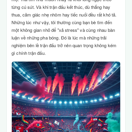
từng cú sút. Và khi trận đấu kết thúc, dù thắng hay
thua, cảm giác nhẹ nhõm hay tiếc nuối đều rất khó tả.
Những lúc như vậy, tôi thường cùng bạn bè tìm đến
một không gian nhỏ để "xả stress" và cùng nhau bàn
luận về những pha bóng. Đó là lúc mà những trải
nghiệm bên lề trận đấu trở nên quan trọng không kém
gì chính trận đấu.