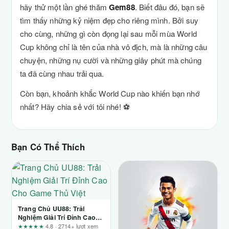
hãy thử một lần ghé thăm
Gem88
. Biết đâu đó, bạn sẽ
tìm thấy những kỷ niệm đẹp cho riêng mình. Bởi suy
cho cùng, những gì còn đọng lại sau mỗi mùa World
Cup không chỉ là tên của nhà vô địch, mà là những câu
chuyện, những nụ cười và những giây phút mà chúng
ta đã cùng nhau trải qua.
Còn bạn, khoảnh khắc World Cup nào khiến bạn nhớ
nhất? Hãy chia sẻ với tôi nhé! ⚽
Bạn Có Thể Thích
Trang Chủ UU88: Trải
Nghiệm Giải Trí Đỉnh Cao
Cho Game Thủ Việt
★★★★★
4.8 · 2714+ lượt xem