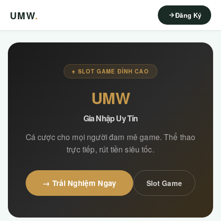
UMW
.
Đăng Ký
♠ SLOT GAME ĐỈNH CAO
UMW
Gia Nhập Uy Tín
Cá cược cho mọi người đam mê game. Thể thao
trực tiếp, rút tiền siêu tốc.
→ Trải Nghiệm Ngay
Slot Game