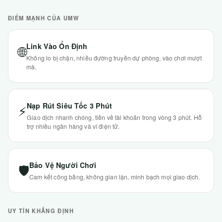
ĐIỂM MẠNH CỦA UMW
Link Vào Ổn Định
🌐
Không lo bị chặn, nhiều đường truyền dự phòng, vào chơi mượt
mà.
Nạp Rút Siêu Tốc 3 Phút
⚡
Giao dịch nhanh chóng, tiền về tài khoản trong vòng 3 phút. Hỗ
trợ nhiều ngân hàng và ví điện tử.
Bảo Vệ Người Chơi
🛡
Cam kết công bằng, không gian lận, minh bạch mọi giao dịch.
UY TÍN KHẲNG ĐỊNH