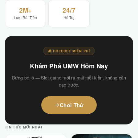
2M+
24/7
Lượt Rút Tiền
Hỗ Trợ
🎁 FREEBET MIỄN PHÍ
Khám Phá UMW Hôm Nay
Đừng bỏ lỡ — Slot game mới ra mắt mỗi tuần, không cần
nạp trước.
Chơi Thử
TIN TỨC MỚI NHẤT