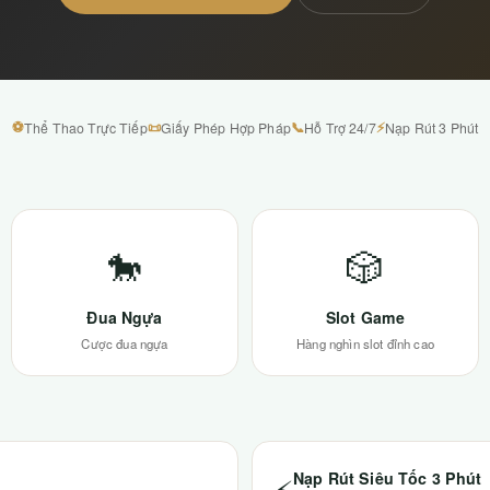
⚽
📜
📞
⚡
Thể Thao Trực Tiếp
Giấy Phép Hợp Pháp
Hỗ Trợ 24/7
Nạp Rút 3 Phút
🐎
🎲
Đua Ngựa
Slot Game
Cược đua ngựa
Hàng nghìn slot đỉnh cao
Nạp Rút Siêu Tốc 3 Phút
⚡