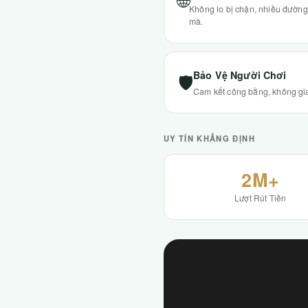
Không lo bị chặn, nhiều đường
mà.
Bảo Vệ Người Chơi
🛡
Cam kết công bằng, không gia
UY TÍN KHẲNG ĐỊNH
2M+
Lượt Rút Tiền