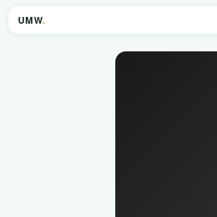
UMW
.