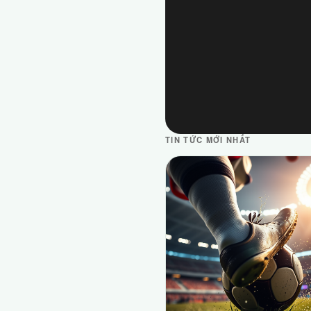
TIN TỨC MỚI NHẤT