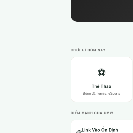
CHƠI GÌ HÔM NAY
⚽
Thể Thao
Bóng đá, tennis, eSports
ĐIỂM MẠNH CỦA UMW
Link Vào Ổn Định
🌐