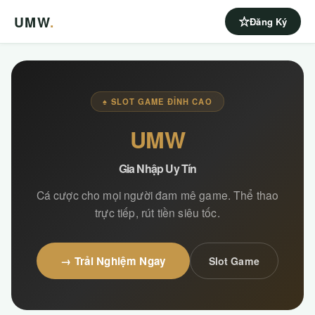
UMW
.
Đăng Ký
♠ SLOT GAME ĐỈNH CAO
UMW
Gia Nhập Uy Tín
Cá cược cho mọi người đam mê game. Thể thao
trực tiếp, rút tiền siêu tốc.
→ Trải Nghiệm Ngay
Slot Game