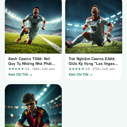
Sảnh Casino TG88: Nơi
Trải Nghiệm Casino EA88:
Quy Tụ Những Nhà Phát
Giữa Kỳ Vọng "Las Vegas
Hành Lớn – Đánh Giá Từ
Thu Nhỏ" Và Những Điều
★★★★★
4.8 · 1944+ lượt xem
★★★★★
4.8 · 2704+ lượt xem
Góc Nhìn Trải Nghiệm
Người Chơi Cần Tự Kiểm
Xem Chi Tiết →
Xem Chi Tiết →
Người Dùng
Chứng