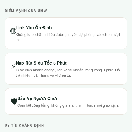
ĐIỂM MẠNH CỦA UMW
Link Vào Ổn Định
🌐
Không lo bị chặn, nhiều đường truyền dự phòng, vào chơi mượt
mà.
Nạp Rút Siêu Tốc 3 Phút
⚡
Giao dịch nhanh chóng, tiền về tài khoản trong vòng 3 phút. Hỗ
trợ nhiều ngân hàng và ví điện tử.
Bảo Vệ Người Chơi
🛡
Cam kết công bằng, không gian lận, minh bạch mọi giao dịch.
UY TÍN KHẲNG ĐỊNH