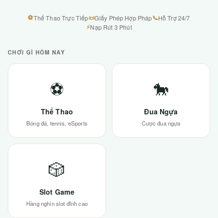
⚽
📜
📞
Thể Thao Trực Tiếp
Giấy Phép Hợp Pháp
Hỗ Trợ 24/7
⚡
Nạp Rút 3 Phút
CHƠI GÌ HÔM NAY
⚽
🐎
Thể Thao
Đua Ngựa
Bóng đá, tennis, eSports
Cược đua ngựa
🎲
Slot Game
Hàng nghìn slot đỉnh cao