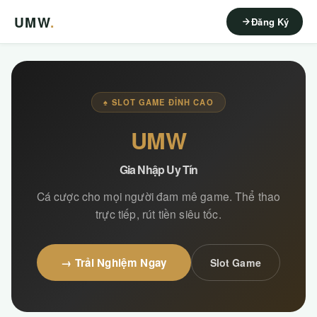
UMW
.
Đăng Ký
♠ SLOT GAME ĐỈNH CAO
UMW
Gia Nhập Uy Tín
Cá cược cho mọi người đam mê game. Thể thao
trực tiếp, rút tiền siêu tốc.
→ Trải Nghiệm Ngay
Slot Game