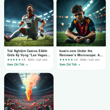
Trải Nghiệm Casino EA88:
kuwin.com Under the
Giữa Kỳ Vọng "Las Vegas
Reviewer’s Microscope: A
Thu Nhỏ" Và Những Điều
Risk-First Assessment
★★★★★
4.8 · 3243+ lượt xem
★★★★★
4.8 · 3046+ lượt xem
Người Chơi Cần Tự Kiểm
Xem Chi Tiết →
Xem Chi Tiết →
Chứng