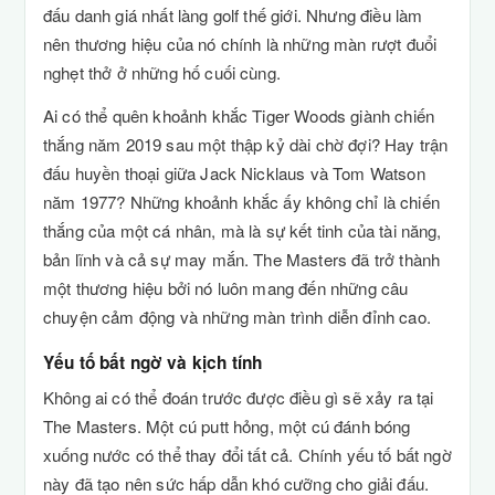
đấu danh giá nhất làng golf thế giới. Nhưng điều làm
nên thương hiệu của nó chính là những màn rượt đuổi
nghẹt thở ở những hố cuối cùng.
Ai có thể quên khoảnh khắc Tiger Woods giành chiến
thắng năm 2019 sau một thập kỷ dài chờ đợi? Hay trận
đấu huyền thoại giữa Jack Nicklaus và Tom Watson
năm 1977? Những khoảnh khắc ấy không chỉ là chiến
thắng của một cá nhân, mà là sự kết tinh của tài năng,
bản lĩnh và cả sự may mắn. The Masters đã trở thành
một thương hiệu bởi nó luôn mang đến những câu
chuyện cảm động và những màn trình diễn đỉnh cao.
Yếu tố bất ngờ và kịch tính
Không ai có thể đoán trước được điều gì sẽ xảy ra tại
The Masters. Một cú putt hỏng, một cú đánh bóng
xuống nước có thể thay đổi tất cả. Chính yếu tố bất ngờ
này đã tạo nên sức hấp dẫn khó cưỡng cho giải đấu.