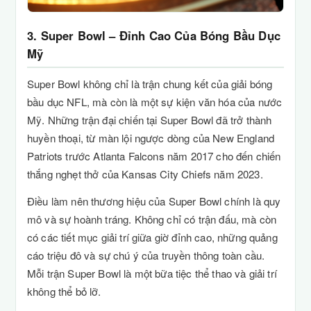
3. Super Bowl – Đỉnh Cao Của Bóng Bầu Dục
Mỹ
Super Bowl không chỉ là trận chung kết của giải bóng
bầu dục NFL, mà còn là một sự kiện văn hóa của nước
Mỹ. Những trận đại chiến tại Super Bowl đã trở thành
huyền thoại, từ màn lội ngược dòng của New England
Patriots trước Atlanta Falcons năm 2017 cho đến chiến
thắng nghẹt thở của Kansas City Chiefs năm 2023.
Điều làm nên thương hiệu của Super Bowl chính là quy
mô và sự hoành tráng. Không chỉ có trận đấu, mà còn
có các tiết mục giải trí giữa giờ đỉnh cao, những quảng
cáo triệu đô và sự chú ý của truyền thông toàn cầu.
Mỗi trận Super Bowl là một bữa tiệc thể thao và giải trí
không thể bỏ lỡ.