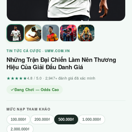
TIN TỨC CÁ CƯỢC · UMW.COM.VN
Những Trận Đại Chiến Làm Nên Thương
Hiệu Của Giải Đấu Danh Giá
★★★★★
4.8 / 5.0 · 2,947+ đánh giá đã xác minh
Đang Chơi — Odds Cao
MỨC NẠP THAM KHẢO
100.000₫
200.000₫
500.000₫
1.000.000₫
2.000.000₫