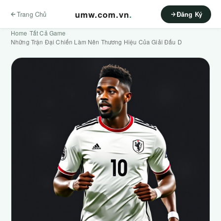
umw.com.vn
.
Trang Chủ
Đăng Ký
Home
›
Tất Cả Game
›
Những Trận Đại Chiến Làm Nên Thương Hiệu Của Giải Đấu D