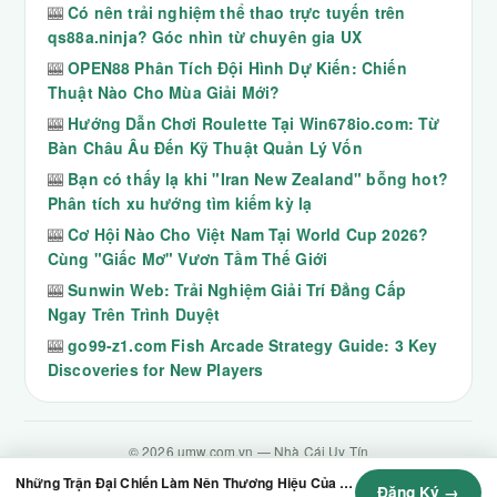
🎰
Có nên trải nghiệm thể thao trực tuyến trên
qs88a.ninja? Góc nhìn từ chuyên gia UX
🎰
OPEN88 Phân Tích Đội Hình Dự Kiến: Chiến
Thuật Nào Cho Mùa Giải Mới?
🎰
Hướng Dẫn Chơi Roulette Tại Win678io.com: Từ
Bàn Châu Âu Đến Kỹ Thuật Quản Lý Vốn
🎰
Bạn có thấy lạ khi "Iran New Zealand" bỗng hot?
Phân tích xu hướng tìm kiếm kỳ lạ
🎰
Cơ Hội Nào Cho Việt Nam Tại World Cup 2026?
Cùng "Giấc Mơ" Vươn Tầm Thế Giới
🎰
Sunwin Web: Trải Nghiệm Giải Trí Đẳng Cấp
Ngay Trên Trình Duyệt
🎰
go99-z1.com Fish Arcade Strategy Guide: 3 Key
Discoveries for New Players
© 2026 umw.com.vn — Nhà Cái Uy Tín
Contact
·
Chính Sách Giao Dịch
·
Chính Sách Hoàn Trả
·
Chính Sách
Những Trận Đại Chiến Làm Nên Thương Hiệu Của Giải Đấu Danh Giá
Đăng Ký →
Bảo Mật
·
Điều Khoản Dịch Vụ
·
Tra Cứu Vé
·
Tất Cả Game
·
Sitemap