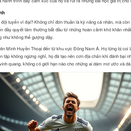
 hành trình đầy cảm xúc của họ và rút ra những bài học giá trị cho
inh
t đội tuyển vĩ đại? Không chỉ đơn thuần là kỹ năng cá nhân, mà còn l
yển đầy quyết tâm thường bắt đầu từ những hoàn cảnh khó khăn nhất: 
ừng như không thể gượng dậy.
ên Minh Huyền Thoại đến từ khu vực Đông Nam Á. Họ từng bị coi là 
n tập không ngừng nghỉ, họ đã tạo nên cơn địa chấn khi đánh bại 
vinh quang, không có giới hạn nào cho những ai dám mơ ước và d