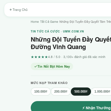
Trang Chủ
Home
›
Tất Cả Game
›
Những Đội Tuyển Đầy Quyết Tâm Tr
TIN TỨC CÁ CƯỢC · UMW.COM.VN
Những Đội Tuyển Đầy Quyế
Đường Vinh Quang
★★★★★
4.8 / 5.0 · 3,130+ đánh giá đã xác minh
Tin Nổi Bật Hôm Nay
MỨC NẠP THAM KHẢO
100.000₫
200.000₫
500.000₫
1.000.000₫
⚡ Nhận Thưởng