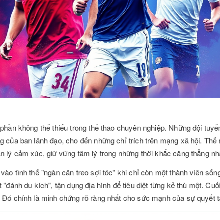
 phần không thể thiếu trong thể thao chuyên nghiệp. Những đội tuyể
g của ban lãnh đạo, cho đến những chỉ trích trên mạng xã hội. Thế 
n lý cảm xúc, giữ vững tâm lý trong những thời khắc căng thẳng nh
ào tình thế "ngàn cân treo sợi tóc" khi chỉ còn một thành viên sống
 "đánh du kích", tận dụng địa hình để tiêu diệt từng kẻ thù một. C
. Đó chính là minh chứng rõ ràng nhất cho sức mạnh của sự quyết t