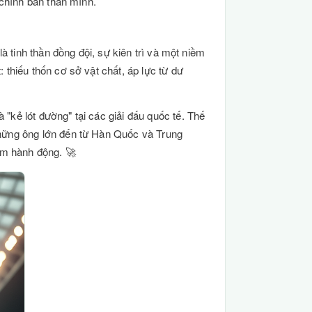
 chính bản thân mình.
à tinh thần đồng đội, sự kiên trì và một niềm
thiếu thốn cơ sở vật chất, áp lực từ dư
"kẻ lót đường" tại các giải đấu quốc tế. Thế
những ông lớn đến từ Hàn Quốc và Trung
ám hành động. 🚀