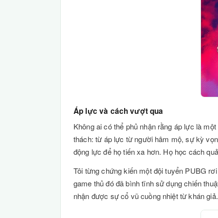
Áp lực và cách vượt qua
Không ai có thể phủ nhận rằng áp lực là một
thách: từ áp lực từ người hâm mộ, sự kỳ vọn
động lực để họ tiến xa hơn. Họ học cách quả
Tôi từng chứng kiến một đội tuyển PUBG rơi v
game thủ đó đã bình tĩnh sử dụng chiến thuật
nhận được sự cổ vũ cuồng nhiệt từ khán giả