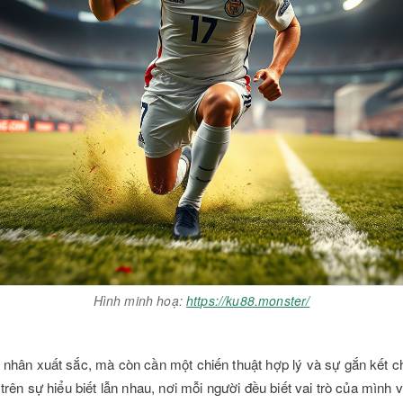
Hình minh hoạ:
https://ku88.monster/
nhân xuất sắc, mà còn cần một chiến thuật hợp lý và sự gắn kết ch
rên sự hiểu biết lẫn nhau, nơi mỗi người đều biết vai trò của mình v