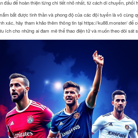
n đấu để hoàn thiện từng chi tiết nhỏ nhất, từ cách di chuyển, phối 
ệc nắm bắt được tinh thần và phong độ của các đội tuyển là vô cùng
h xác, hãy tham khảo thêm thông tin tại https://ku88.monster/ để 
ữu ích cho những ai đam mê thể thao điện tử và muốn theo dõi sát s