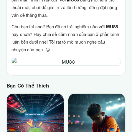
thoải mái, chơi để giải trí và tận hưởng, đừng đặt nặng
vấn đề thắng thua.
Còn bạn thì sao? Bạn đã có trải nghiệm nào với
MU88
hay chưa? Hãy chia sẻ cảm nhận của bạn ở phần bình
luận bên dưới nhé! Tôi rất tò mò muốn nghe câu
chuyện của bạn. 😊
Bạn Có Thể Thích