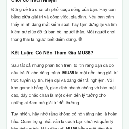
Chơi Có Trách Nhiệm
Đừng để trò chơi chi phối cuộc sống của bạn. Hãy cân
bằng giữa giải trí và công việc, gia đình. Nếu bạn cảm
thấy mình đang mất kiểm soát, hãy tạm dừng lại và tìm
kiếm sự giúp đỡ từ bạn bè, người thân. Một người chơi
thông thái là người biết điểm dừng. 🛑
Kết Luận: Có Nên Tham Gia MU88?
Sau tất cả những phân tích trên, tôi tin rằng bạn đã có
câu trả lời cho riêng mình.
MU88
là một nền tảng giải trí
trực tuyến uy tín, hiện đại và đáng để trải nghiệm. Với
kho game khổng lồ, giao dịch nhanh chóng và bảo mật
cao, đây chắc chắn là một điểm đến lý tưởng cho
những ai đam mê giải trí đổi thưởng.
Tuy nhiên, hãy nhớ rằng không có nền tảng nào là hoàn
hảo. Quan trọng nhất vẫn là cách bạn chơi và quản lý
bản thân mình. Hãy đến với
MU88
bằng một tâm thế