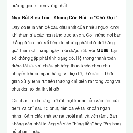
hưởng giải trí bền vững nhất.
Nạp Rút Siêu Tốc - Không Còn Nỗi Lo "Chờ Đợi"
Đây có lẽ là vấn đề đau đầu nhất của nhiều người chơi
khi tham gia các nền tảng trực tuyến. Có những nơi bạn
thắng được một số tiền lớn nhưng phải chờ đợi hàng
giờ, thậm chí hàng ngày mới được rút. Với
MU88
, bạn
sẽ không gặp phải tình trạng đó. Hệ thống thanh toán
được tối ưu với nhiều phương thức khác nhau như
chuyển khoản ngân hàng, ví điện tử, thẻ cào... Thời
gian xử lý lệnh rút tiền thường chỉ diễn ra trong vòng vài
phút đến tối đa là vài giờ.
Cá nhân tôi đã từng thử rút một khoản tiền vào lúc nửa
đêm và chỉ sau 15 phút, tiền đã về tài khoản ngân
hàng. Cảm giác thật sự rất thoải mái và yên tâm. Bạn
không cần phải lo lắng về việc "bùng tiền" hay "ôm bom
nổ chậm" nữa.