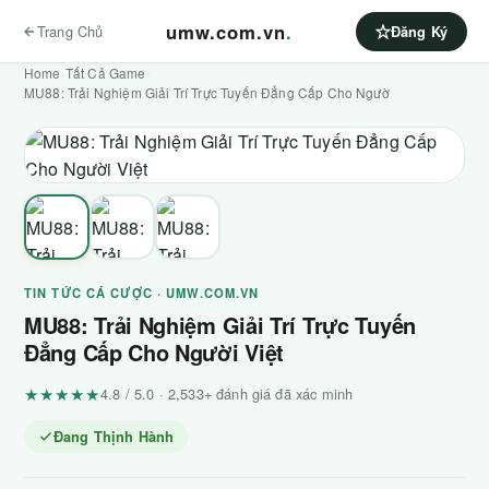
umw.com.vn
.
Trang Chủ
Đăng Ký
Home
›
Tất Cả Game
›
MU88: Trải Nghiệm Giải Trí Trực Tuyến Đẳng Cấp Cho Ngườ
TIN TỨC CÁ CƯỢC · UMW.COM.VN
MU88: Trải Nghiệm Giải Trí Trực Tuyến
Đẳng Cấp Cho Người Việt
★★★★★
4.8 / 5.0 · 2,533+ đánh giá đã xác minh
Đang Thịnh Hành