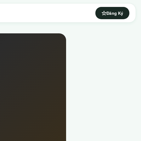
Đăng Ký