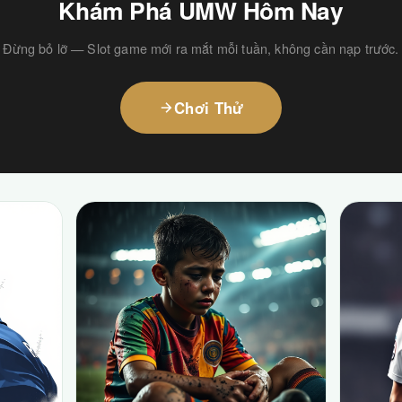
Khám Phá UMW Hôm Nay
Đừng bỏ lỡ — Slot game mới ra mắt mỗi tuần, không cần nạp trước.
Chơi Thử