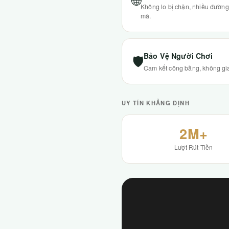
Không lo bị chặn, nhiều đường
mà.
Bảo Vệ Người Chơi
🛡
Cam kết công bằng, không gia
UY TÍN KHẲNG ĐỊNH
2M+
Lượt Rút Tiền