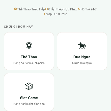
⚽
📜
📞
Thể Thao Trực Tiếp
Giấy Phép Hợp Pháp
Hỗ Trợ 24/7
⚡
Nạp Rút 3 Phút
CHƠI GÌ HÔM NAY
⚽
🐎
Thể Thao
Đua Ngựa
Bóng đá, tennis, eSports
Cược đua ngựa
🎲
Slot Game
Hàng nghìn slot đỉnh cao