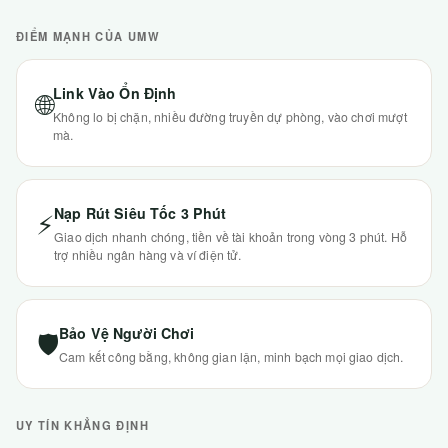
ĐIỂM MẠNH CỦA UMW
Link Vào Ổn Định
🌐
Không lo bị chặn, nhiều đường truyền dự phòng, vào chơi mượt
mà.
Nạp Rút Siêu Tốc 3 Phút
⚡
Giao dịch nhanh chóng, tiền về tài khoản trong vòng 3 phút. Hỗ
trợ nhiều ngân hàng và ví điện tử.
Bảo Vệ Người Chơi
🛡
Cam kết công bằng, không gian lận, minh bạch mọi giao dịch.
UY TÍN KHẲNG ĐỊNH