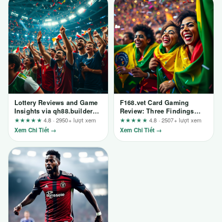
Lottery Reviews and Game
F168.vet Card Gaming
Insights via qh88.builders:
Review: Three Findings
A UX-Focused Assessment
Before You Trust the Table
★★★★★
4.8 · 2950+ lượt xem
★★★★★
4.8 · 2507+ lượt xem
You Can Actually Use
Xem Chi Tiết →
Xem Chi Tiết →