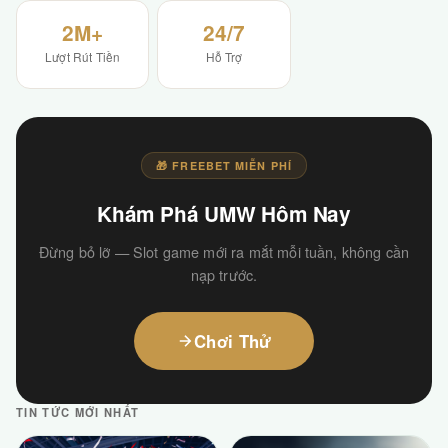
2M+
24/7
Lượt Rút Tiền
Hỗ Trợ
🎁 FREEBET MIỄN PHÍ
Khám Phá UMW Hôm Nay
Đừng bỏ lỡ — Slot game mới ra mắt mỗi tuần, không cần
nạp trước.
Chơi Thử
TIN TỨC MỚI NHẤT