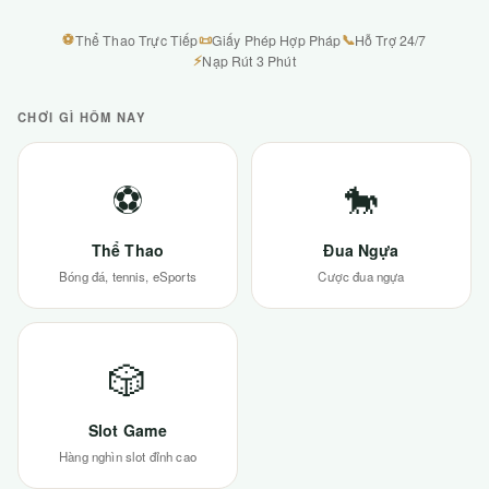
⚽
📜
📞
Thể Thao Trực Tiếp
Giấy Phép Hợp Pháp
Hỗ Trợ 24/7
⚡
Nạp Rút 3 Phút
CHƠI GÌ HÔM NAY
⚽
🐎
Thể Thao
Đua Ngựa
Bóng đá, tennis, eSports
Cược đua ngựa
🎲
Slot Game
Hàng nghìn slot đỉnh cao