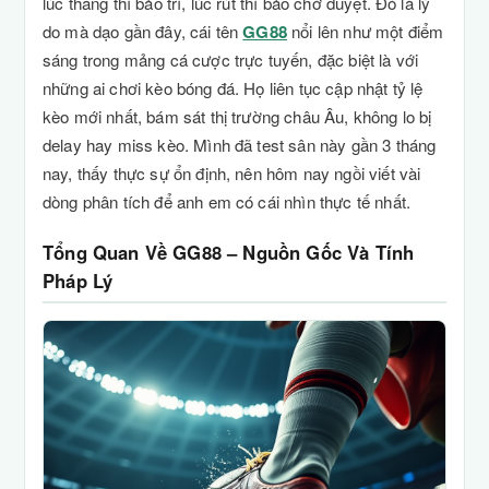
lúc thắng thì bảo trì, lúc rút thì bảo chờ duyệt. Đó là lý
do mà dạo gần đây, cái tên
GG88
nổi lên như một điểm
sáng trong mảng cá cược trực tuyến, đặc biệt là với
những ai chơi kèo bóng đá. Họ liên tục cập nhật tỷ lệ
kèo mới nhất, bám sát thị trường châu Âu, không lo bị
delay hay miss kèo. Mình đã test sân này gần 3 tháng
nay, thấy thực sự ổn định, nên hôm nay ngồi viết vài
dòng phân tích để anh em có cái nhìn thực tế nhất.
Tổng Quan Về GG88 – Nguồn Gốc Và Tính
Pháp Lý