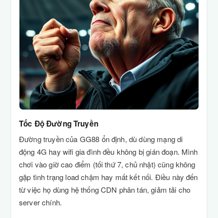
Tốc Độ Đường Truyền
Đường truyền của GG88 ổn định, dù dùng mạng di
động 4G hay wifi gia đình đều không bị gián đoạn. Mình
chơi vào giờ cao điểm (tối thứ 7, chủ nhật) cũng không
gặp tình trạng load chậm hay mất kết nối. Điều này đến
từ việc họ dùng hệ thống CDN phân tán, giảm tải cho
server chính.