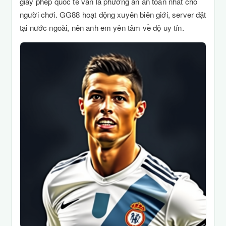
giấy phép quốc tế vẫn là phương án an toàn nhất cho
người chơi. GG88 hoạt động xuyên biên giới, server đặt
tại nước ngoài, nên anh em yên tâm về độ uy tín.