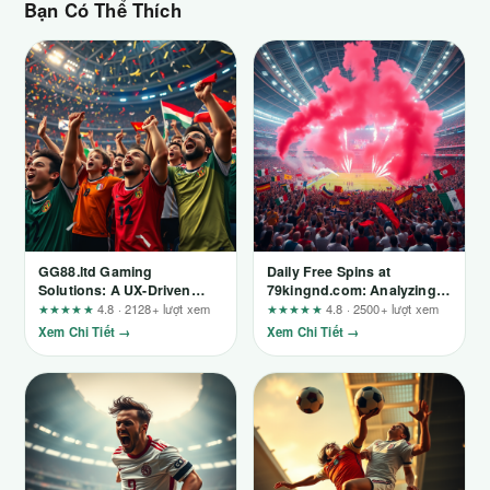
Bạn Có Thể Thích
GG88.ltd Gaming
Daily Free Spins at
Solutions: A UX-Driven
79kingnd.com: Analyzing
Walkthrough from Login to
the Claims Through a UX
★★★★★
4.8 · 2128+ lượt xem
★★★★★
4.8 · 2500+ lượt xem
Payout
Lens
Xem Chi Tiết →
Xem Chi Tiết →