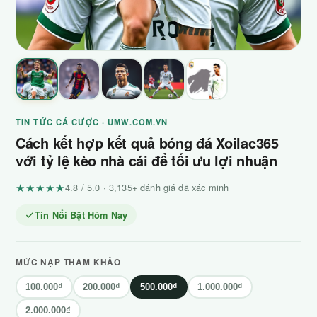
TIN TỨC CÁ CƯỢC · UMW.COM.VN
Cách kết hợp kết quả bóng đá Xoilac365
với tỷ lệ kèo nhà cái để tối ưu lợi nhuận
★★★★★
4.8 / 5.0 · 3,135+ đánh giá đã xác minh
Tin Nổi Bật Hôm Nay
MỨC NẠP THAM KHẢO
100.000₫
200.000₫
500.000₫
1.000.000₫
2.000.000₫