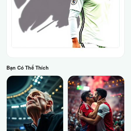
Bạn Có Thể Thích