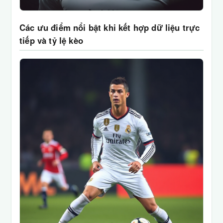
Các ưu điểm nổi bật khi kết hợp dữ liệu trực
tiếp và tỷ lệ kèo