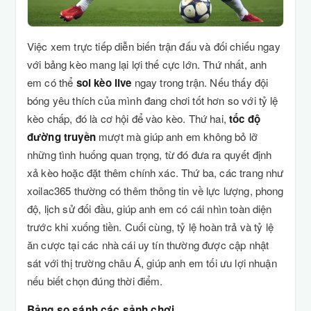
Việc xem trực tiếp diễn biến trận đấu và đối chiếu ngay
với bảng kèo mang lại lợi thế cực lớn. Thứ nhất, anh
em có thể
soi kèo live
ngay trong trận. Nếu thấy đội
bóng yêu thích của mình đang chơi tốt hơn so với tỷ lệ
kèo chấp, đó là cơ hội để vào kèo. Thứ hai,
tốc độ
đường truyền
mượt mà giúp anh em không bỏ lỡ
những tình huống quan trọng, từ đó đưa ra quyết định
xả kèo hoặc đặt thêm chính xác. Thứ ba, các trang như
xoilac365 thường có thêm thông tin về lực lượng, phong
độ, lịch sử đối đầu, giúp anh em có cái nhìn toàn diện
trước khi xuống tiền. Cuối cùng, tỷ lệ hoàn trả và tỷ lệ
ăn cược tại các nhà cái uy tín thường được cập nhật
sát với thị trường châu Á, giúp anh em tối ưu lợi nhuận
nếu biết chọn đúng thời điểm.
Bảng so sánh các sảnh chơi