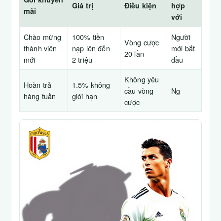
Giá trị
Điều kiện
hợp
mãi
với
Chào mừng
100% tiền
Người
Vòng cược
thành viên
nạp lên đến
mới bắt
20 lần
mới
2 triệu
đầu
Không yêu
Hoàn trả
1.5% không
cầu vòng
Ng
hàng tuần
giới hạn
cược