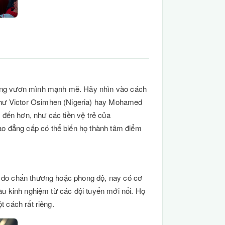
đang vươn mình mạnh mẽ. Hãy nhìn vào cách
 như Victor Osimhen (Nigeria) hay Mohamed
 đến hơn, như các tiền vệ trẻ của
ạo đẳng cấp có thể biến họ thành tâm điểm
ây do chấn thương hoặc phong độ, nay có cơ
iàu kinh nghiệm từ các đội tuyển mới nổi. Họ
t cách rất riêng.