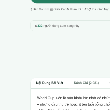
🔒 Bảo Mật SSL
🎰 Odds Cao
🔄 Hoàn Trả 1.5%
💳 Đa Kênh Nạp
🔥
332
người đang xem trang này
Nội Dung Bài Viết
Đánh Giá (2,081)
World Cup luôn là sân khấu lớn nhất để nhữ
– những cầu thủ trẻ hoặc ít tên tuổi bỗng c