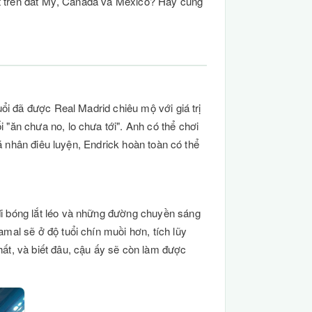
sốt trên đất Mỹ, Canada và Mexico? Hãy cùng
uổi đã được Real Madrid chiêu mộ với giá trị
"ăn chưa no, lo chưa tới". Anh có thể chơi
cá nhân điêu luyện, Endrick hoàn toàn có thể
đi bóng lắt léo và những đường chuyền sáng
mal sẽ ở độ tuổi chín muồi hơn, tích lũy
ất, và biết đâu, cậu ấy sẽ còn làm được