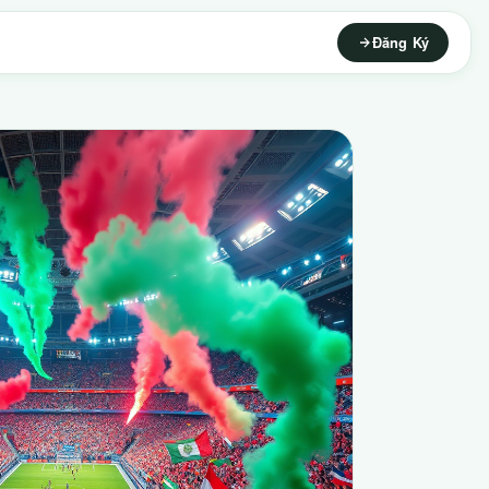
Đăng Ký