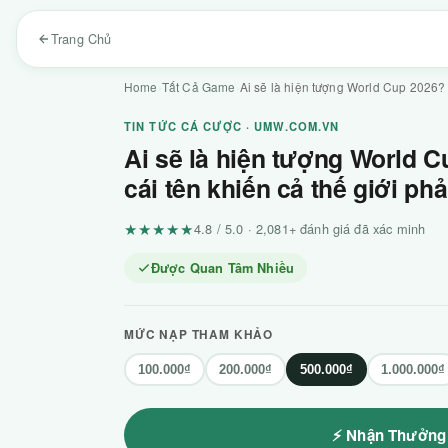
Trang Chủ
Home
›
Tất Cả Game
›
Ai sẽ là hiện tượng World Cup 2026?
TIN TỨC CÁ CƯỢC · UMW.COM.VN
Ai sẽ là hiện tượng World 
cái tên khiến cả thế giới ph
★★★★★
4.8 / 5.0 · 2,081+ đánh giá đã xác minh
Được Quan Tâm Nhiều
MỨC NẠP THAM KHẢO
100.000₫
200.000₫
500.000₫
1.000.000₫
⚡ Nhận Thưởng