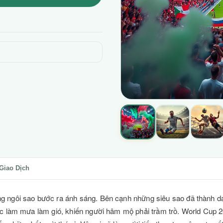
Giao Dịch
ng ngôi sao bước ra ánh sáng. Bên cạnh những siêu sao đã thành da
hốc làm mưa làm gió, khiến người hâm mộ phải trầm trồ. World Cup 2