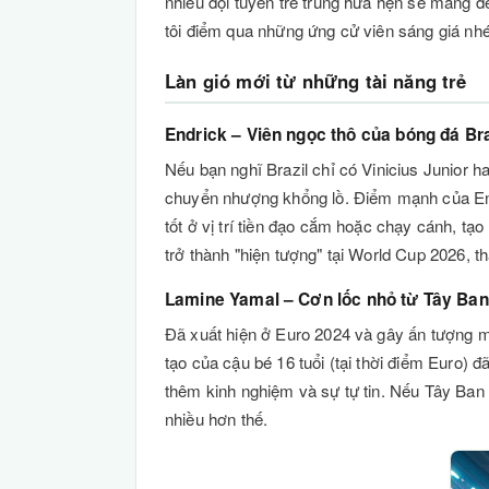
nhiều đội tuyển trẻ trung hứa hẹn sẽ mang đ
tôi điểm qua những ứng cử viên sáng giá nhé
Làn gió mới từ những tài năng trẻ
Endrick – Viên ngọc thô của bóng đá Bra
Nếu bạn nghĩ Brazil chỉ có Vinicius Junior h
chuyển nhượng khổng lồ. Điểm mạnh của Endri
tốt ở vị trí tiền đạo cắm hoặc chạy cánh, tạ
trở thành "hiện tượng" tại World Cup 2026, t
Lamine Yamal – Cơn lốc nhỏ từ Tây Ba
Đã xuất hiện ở Euro 2024 và gây ấn tượng m
tạo của cậu bé 16 tuổi (tại thời điểm Euro)
thêm kinh nghiệm và sự tự tin. Nếu Tây Ban 
nhiều hơn thế.